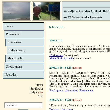
Kelionėje nebūna taško A, iš kurio išvažiuo
Nuo 1997 m. mėgstu keliauti autostopu
Pradžia
K E L Y J E
Pasakojimai
2006.11.10
Nuotraukos
Iš po mašinos ratų lekiančiuose lapuose... Neatspėj
laikas. Gražiausias. Jaukiausias. Teisingiausias. Ir m
Keliautojo CV
graži viltis, kad vasara čia daugiau niekada nesugrįš!?
10 skirtumų
Surask juos!
Mano ir apie
Mano 2006-ieji metai
Pamatyk juos!
Svečių knyga
2006.08.10 - 08.25
[Kelionė]
SIEKTI, IEŠKOTI, SURASTI IR NEPASIDUOTI... Šešiol
Nuorodos
Aplankytos šalys: Škotija, Šiaurės Airija, Airija, V
lankiausi pas Loch Neso monstrą-pabaisą Škotijoje. O
Surasti laukiniai kraštai Škotijos šiaurėje - beveik n
Visa tai ir daugiau... Liko įspūdžiais mano galvoje,
Frazės
Esu tiesiog laaabai patenkintas, kad tranzavau tiek myl
Sertifikatai
Pasakojimas
Nuotraukos
Prezentacija
Kelyje
Live
Apie
2006.06.17 - 06.18
[Kelionė]
Į Europos šiaurę šiemet aš taip ir nenuvažiavau. Atsip
Trumpai
Nuotraukos