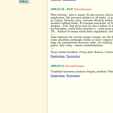
2006.03.28 - 04.07
[Pasivažinėjimas]
Nėra kelionių - nėra ir manęs. Aš taip nenoriu, kad neb
pagalvojom. Juk pavasario galima ne tik laukti - jį g
po kalnus, žiūrėsim į jūrą, vartosim alkoholį, klausy
skambės kažkaip kitaip. Aš brangiai sumokėsiu už šitą
daugiau... Ech, kaip gerai, kad yra jūra ir kalnai. Ir 
kas benutiktų, visada lieka variantas c) - viską mesti
Tik... Kažkas čia manęs turbūt lauks sugrįžtančio. Arba
---
Jeigu kalnuose dar nevisai nutirpo sniegas, ten dar l
mano gliaudytų saulėgrąžų lukštai ar mano valgytų k
jeigu ten paskutinėmis dienomis nelijo, tai traukinių
grįžau. Apie viską - visiems (su)laukiantiems.
---
Naujo siužeto beieškant. Pirma dalis. Kelionė į Ukrain
Pasakojimas
Nuotraukos
2006.03.11
[Pasivaikščiojimas]
Trisdešimt kilometrų traukinio bėgiais, maršrutu Viln
Pasakojimas
Nuotraukos