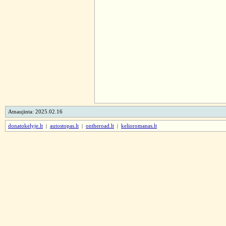
Atnaujinta: 2025.02.16
donatokelyje.lt
|
autostopas.lt
|
ontheroad.lt
|
kelioromanas.lt