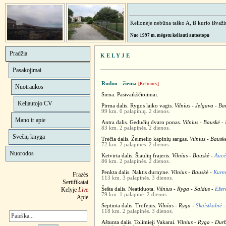
Kelionėje nebūna taško A, iš kurio išvažiuo
Nuo 1997 m. mėgstu keliauti autostopu
Pradžia
K E L Y J E
Pasakojimai
Ruduo - žiema
[Kelionės]
Nuotraukos
Siena. Pasivaikščiojimai.
Keliautojo CV
Pirma dalis. Rygos laiko vagis.
Vilnius - Jelgava - Ba
99 km. 0 palapinių. 2 dienos.
Mano ir apie
Antra dalis. Gedučių dvaro ponas.
Vilnius - Bauskė -
83 km. 2 palapinės. 2 dienos.
Svečių knyga
Trečia dalis. Žeimelio kapinių sargas.
Vilnius - Bausk
72 km. 2 palapinės. 2 dienos.
Nuorodos
Ketvirta dalis. Šiaulių frajeris.
Vilnius - Bauskė -
Aucė
86 km. 2 palapinės. 2 dienos.
Penkta dalis. Naktis durnyne.
Vilnius - Bauskė -
Kurme
Frazės
113 km. 3 palapinės. 3 dienos.
Sertifikatai
Kelyje
Live
Šešta dalis. Neatiduota.
Vilnius - Ryga - Saldus -
Ežer
79 km. 1 palapinė. 2 dienos.
Apie
Septinta dalis. Trofėjus.
Vilnius - Ryga -
Skaistkalnė -
118 km. 2 palapinės. 3 dienos.
Aštunta dalis. Tolimieji Vakarai.
Vilnius - Ryga - Dur