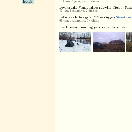
111 km. 2 palapinės. 3 dienos.
Devinta dalis. Vienos nakties nuotykis.
Vilnius - Baus
83 km. 1 palapinė. 2 dienos.
Dešimta dalis. Incognito.
Vilnius - Ryga -
Skaistkalnė 
68 km. 0 palapinių. 1+ diena.
Nuo keliautojo kuris sugrįžo ir žiemos kuri neatėjo. 