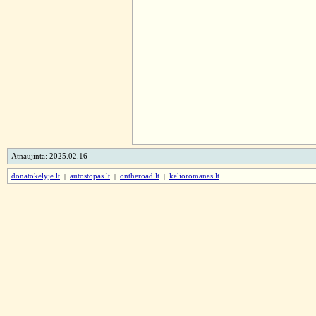
Atnaujinta: 2025.02.16
donatokelyje.lt
|
autostopas.lt
|
ontheroad.lt
|
kelioromanas.lt