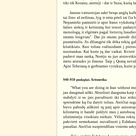
tiki tik Koranu, antrieji - dar ir Suna, kuri
Jaunas vairuotojas sakė besąs anglų kalbos m
tai žino aš nežinau, lyg ir nėra prieš tai či
Nepamiršo paminėti ir apie Irano vykdomą b
šalies siekių ir ketinimų bei tenori padaryt
monologą, ir elgėmės pagal lietuvių liaudies 
ratams lengviau". Dar jis mums parodė did
pusmėnuliu. Jis džiaugėsi tik dėka tokių gali
kitatikiais. Kuo toliau važiuodami į pietu
nuotraukas. Kai kurie jų dar vaikai. Kvietė j
padavė man ranką. Norėjo su juo atsisveikint
metu atsisuko jo žmona. Taip į Qomą nevažia
Apie Teheraną ir gerbiamus vyrukus, kurie pa
940-950 puslapiai. Aritmetika
"What you are doing in Iran without money
jau daugmaž aiški. Absoliuti dauguma kaip ta
stabdyti ir su jais pavažiuoti iki kur r
sprendėme ką čia daryti toliau. Ateičiai sug
buvo pabodę aiškinti tą patį apie autostop
kilometrą ir bandė įsiūlyti mus į autobusą
užsiiminėja visokiais niekais. Vėliau toki
pakvietė nemokamai nuvažiuoti į Esfahaną 
panašiai. Ateičiai nusprendžiau visiems saky