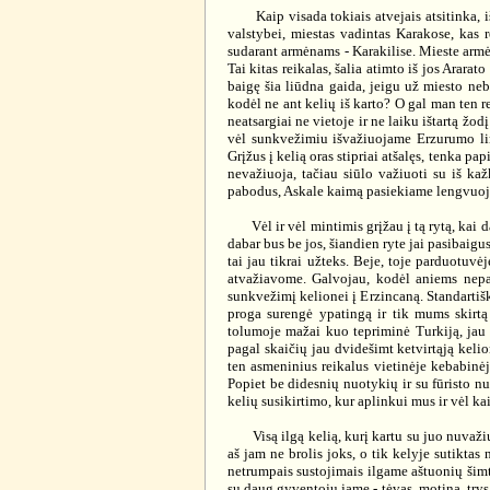
Kaip visada tokiais atvejais atsitinka, išg
valstybei, miestas vadintas Karakose, kas
sudarant armėnams - Karakilise. Mieste arm
Tai kitas reikalas, šalia atimto iš jos Arara
baigę šia liūdna gaida, jeigu už miesto ne
kodėl ne ant kelių iš karto? O gal man ten r
neatsargiai ne vietoje ir ne laiku ištartą ž
vėl sunkvežimiu išvažiuojame Erzurumo link
Grįžus į kelią oras stipriai atšalęs, tenka pa
nevažiuoja, tačiau siūlo važiuoti su iš ka
pabodus, Askale kaimą pasiekiame lengvuoj
Vėl ir vėl mintimis grįžau į tą rytą, kai da
dabar bus be jos, šiandien ryte jai pasibaigu
tai jau tikrai užteks. Beje, toje parduotuvė
atvažiavome. Galvojau, kodėl aniems nepa
sunkvežimį kelionei į Erzincaną. Standarti
proga surengė ypatingą ir tik mums skirtą
tolumoje mažai kuo tepriminė Turkiją, jau 
pagal skaičių jau dvidešimt ketvirtąją keli
ten asmeninius reikalus vietinėje kebabinė
Popiet be didesnių nuotykių ir su fūristo nu
kelių susikirtimo, kur aplinkui mus ir vėl k
Visą ilgą kelią, kurį kartu su juo nuvažiuos
aš jam ne brolis joks, o tik kelyje sutikta
netrumpais sustojimais ilgame aštuonių šimt
su daug gyventojų jame - tėvas, motina, trys