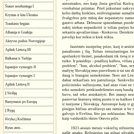
autostrados, nes kaip žinia greičiai Kiel
Šiaurė nesėkminga I
vienbalsiai priimtas. Prieš įsikuriant nakv
kelio darbų ženklais, neišvengiamai sumažin
Krymas ir kita Ukraina
žvalgybos prie mūsų dar nepastatyto namo m
garavo arbata. Delnuose spausdamas puodelį
Traukinio bėgiais
naktį niekas nepasikeitė ir toliau paėjus k
sekantis apvažiavimas - Krokuvos. Dorokite. T
Albanija ir Graikija
pavežęs kur reikia ir kiek reikia.
Aktyvus poilsis Norvegijoje
Jautėmės nusipelnę prizo, kurį ir atsiėmėm
Aplink Lietuvą III
panašiomis į šią. Toliau entuziastingas 
apsilankyti šiemet, pasakodami tik tiesą ir 
Balkanai ir Turkija
turko. Ir prasidėjo - pradžioj kalbos, vėliau
problem", "Iran, alcohol problem", "Iran, se
Ispanijos vynuogės II
mažytę Slovakiją mus pravežtum ir tai tau did
daug ir brangiai sumokėsime. Nors ant Lenk
Ispanijos vynuogės I
dabar retkarčiais ten patruliuoja. Sunkvež
Aplink Lietuvą II
policininko sužinojome, kad anas visai ne tu
teko sumokėti penkiasdešimties eurų baudą a
Į Siciliją
buvo, tad teko atsiskaityti. Bet manęs nea
pastoviai šnairavę mūsų pusėn ir su kažkuo k
Bastymasis po Europą
ir nuėjome į Slovakiją. Autostope kaip ir 
pinigus būčiau atvažiavęs sau ramiai ir be 
Į Rygą
galvojo ir Evelina, šito jau neklausiau. N
kaip vaiduoklis išniro Oravos pilis.
Išvyka į Kučiūnus
1921-aisiais metais vokiečių režisierius 
Rytas ateis...
našlė atsako. Režisierius jau pilnai užvald