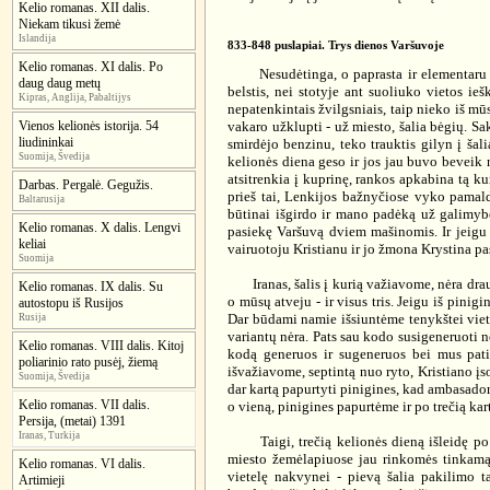
Kelio romanas. XII dalis.
Niekam tikusi žemė
Islandija
833-848 puslapiai. Trys dienos Varšuvoje
Kelio romanas. XI dalis. Po
Nesudėtinga, o paprasta ir elementaru man
daug daug metų
belstis, nei stotyje ant suoliuko vietos ie
Kipras, Anglija, Pabaltijys
nepatenkintais žvilgsniais, taip nieko iš mū
vakaro užklupti - už miesto, šalia bėgių. S
Vienos kelionės istorija. 54
liudininkai
smirdėjo benzinu, teko trauktis gilyn į šal
Suomija, Švedija
kelionės diena geso ir jos jau buvo beveik n
atsitrenkia į kuprinę, rankos apkabina tą ku
Darbas. Pergalė. Gegužis.
prieš tai, Lenkijos bažnyčiose vyko pamald
Baltarusija
būtinai išgirdo ir mano padėką už galimybę 
Kelio romanas. X dalis. Lengvi
pasiekę Varšuvą dviem mašinomis. Ir jeigu p
keliai
vairuotoju Kristianu ir jo žmona Krystina pa
Suomija
Iranas, šalis į kurią važiavome, nėra draugi
Kelio romanas. IX dalis. Su
o mūsų atveju - ir visus tris. Jeigu iš pini
autostopu iš Rusijos
Dar būdami namie išsiuntėme tenykštei vieti
Rusija
variantų nėra. Pats sau kodo susigeneruoti n
Kelio romanas. VIII dalis. Kitoj
kodą generuos ir sugeneruos bei mus patik
poliarinio rato pusėj, žiemą
išvažiavome, septintą nuo ryto, Kristiano įs
Suomija, Švedija
dar kartą papurtyti pinigines, kad ambasadori
Kelio romanas. VII dalis.
o vieną, pinigines papurtėme ir po trečią kar
Persija, (metai) 1391
Iranas, Turkija
Taigi, trečią kelionės dieną išleidę po k
miesto žemėlapiuose jau rinkomės tinkamą v
Kelio romanas. VI dalis.
vietelę nakvynei - pievą šalia pakilimo t
Artimieji