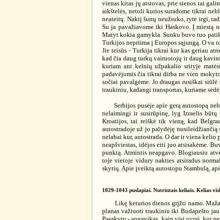
vienas kitas jų atstovas, prie sienos tai gal
aikštelės, netoli kurios suradome tikrai ne
neateitų. Naktį šunų neužsuko, ryte irgi, ta
Su ja pavažiavome iki Haskovo. Į miestą neli
Matyt kokia gamykla. Sunku buvo tuo patikėti
Turkijos nepriima į Europos sąjungą. O va t
Jie teisūs - Turkija tikrai kur kas geriau at
kad čia daug turkų vairuotojų ir daug kavini
kuriam ant kelnių užpakalio srityje matės
padavėjomis čia tikrai dirba ne vien mokyto
sočiai pavalgėme. Jo draugas rusiškai siūlė
traukiniu, kadangi transportas, kuriame sėdė
Serbijos pusėje apie gerą autostopą nebuv
nelaimingi ir susirūpinę, lyg Izraelis būtų
Kroatijos, tai reiškė tik vieną, kad Belgr
autostradoje už jo palydėję nusileidžiančią 
nelabai kur, autostrada. O dar ir viena kelio
neapšviestas, idėjos eiti juo atsisakėme. B
punktą. Atmintis neapgavo. Blogiausiu atve
toje vietoje vidury nakties atsiradus norm
skyrių. Apie įveiktą autostopu Stambulą, apie
1029-1043 puslapiai. Nutrintais keliais. Kelias vis
Likę keturios dienos grįžti namo. Mažai. 
planas važiuoti traukiniu iki Budapešto jau 
Pasakytų - apgavikas, kaip visi vyrai, kur per