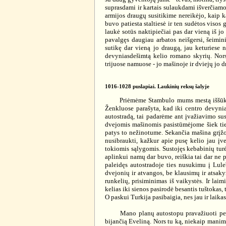
suprasdami ir kartais sulaukdami išverčiamo
armijos draugų susitikime nereikėjo, kaip k
buvo patiesta staltiesė ir ten sudėtos visos
laukė sotūs naktipiečiai pas dar vieną iš jo
pavalgęs daugiau arbatos neišgersi, šeimin
sutikę dar vieną jo draugą, jau keturiese 
devyniasdešimtą kelio romano skyrių. Nors
trijuose namuose - jo mašinoje ir dviejų j
1016-1028 puslapiai. Laukinių reksų šalyje
Priėmėme Stambulo mums mestą iššūkį įveikt
Ženkluose parašyta, kad iki centro devynia
autostradą, tai padarėme ant įvažiavimo su
dvejomis mašinomis pasistūmėjome šiek tiek 
patys to nežinotume. Sekančia mašina grįžo
nusibraukti, kažkur apie pusę kelio jau įvei
tokiomis sąlygomis. Sustojęs kebabinių turė
aplinkui namų dar buvo, reiškia tai dar ne 
paleidęs autostradoje ties nusukimu į Lule
dvejonių ir atvangos, be klausimų ir atsaky
runkelių, prisiminimas iš vaikystės. Ir lai
kelias iki sienos pasirodė besantis tuštokas, 
O paskui Turkija pasibaigia, nes jau ir laikas,
Mano planų autostopu pravažiuoti per Bul
bijančią Eveliną. Nors tu ką, niekaip manimi