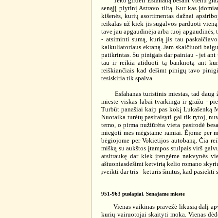
Teko girdėti Esfahaną besant vienu gražiaus
senąjį plytinį Astravo tiltą. Kur kas įdom
kišenės, kurių asortimentas dažnai apsiriboj
reikalas už kiek jis sugalvos parduoti vieną
tave jau apgaudinėja arba tuoj apgaudinės, t
- atsiminti sumą, kurią jis tau paskaičiav
kalkuliatoriaus ekraną. Jam skaičiuoti baig
patikrintas. Su pinigais dar painiau - jei a
tau ir reikia atiduoti tą banknotą ant ku
reiškiančiais kad dešimt pinigų tavo pinig
tesiskiria tik spalva.
Esfahanas turistinis miestas, tad daug žm
mieste viskas labai tvarkinga ir gražu - pi
Turbūt panašiai kaip pas kokį Lukašenką Min
Nuotaika turėtų pasitaisyti gal tik rytoj, 
temo, o pirma nužiūrėta vieta pasirodė bes
miegoti mes mėgstame ramiai. Ėjome per mie
bėgiojome per Vokietijos autobaną. Čia rei
mišką su aukštos įtampos stulpais virš galvų
atsitraukę dar kiek įrengėme nakvynės vie
aštuoniasdešimt ketvirtą kelio romano skyrių
įveikti dar tris - keturis šimtus, kad pasiekti
951-963 puslapiai. Senajame mieste
Vienas vaikinas pravežė likusią dalį apvaž
kurių vairuotojai skaityti moka. Vienas dėd