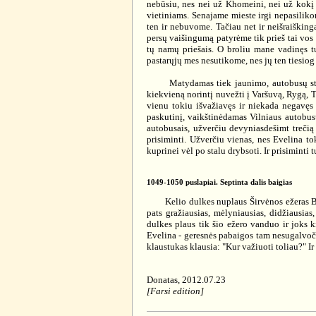
nebūsiu, nes nei už Khomeini, nei už kokį k
vietiniams. Senajame mieste irgi nepasiliko
ten ir nebuvome. Tačiau net ir neišraiškin
persų vaišingumą patyrėme tik prieš tai vos 
tų namų priešais. O broliu mane vadinęs tu
pastarųjų mes nesutikome, nes jų ten tiesiog
Matydamas tiek jaunimo, autobusų stotyje
kiekvieną norintį nuvežti į Varšuvą, Rygą, T
vienu tokiu išvažiavęs ir niekada negavęs i
paskutinį, vaikštinėdamas Vilniaus autobusų s
autobusais, užverčiu devyniasdešimt trečią 
prisiminti. Užverčiu vienas, nes Evelina t
kuprinei vėl po stalu drybsoti. Ir prisiminti
1049-1050 puslapiai. Septinta dalis baigias
Kelio dulkes nuplaus Širvėnos ežeras Biržu
pats gražiausias, mėlyniausias, didžiausias
dulkes plaus tik šio ežero vanduo ir joks 
Evelina - geresnės pabaigos tam nesugalvočia
klaustukas klausia: "Kur važiuoti toliau?" Ir a
Donatas, 2012.07.23
[Farsi edition]