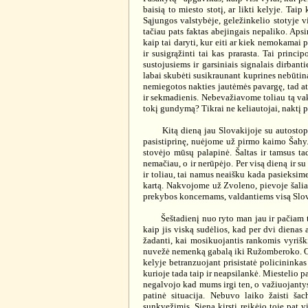
baisią to miesto stotį, ar likti kelyje. Ta
Sąjungos valstybėje, geležinkelio stotyje v
tačiau pats faktas abejingais nepaliko. Aps
kaip tai daryti, kur eiti ar kiek nemokamai
ir susigrąžinti tai kas prarasta. Tai princi
sustojusiems ir garsiniais signalais dirbant
labai skubėti susikraunant kuprines nebūtina
nemiegotos nakties jautėmės pavargę, tad ats
ir sekmadienis. Nebevažiavome toliau tą vaka
tokį gundymą? Tikrai ne keliautojai, naktį p
Kitą dieną jau Slovakijoje su autostopu bu
pasistiprinę, nuėjome už pirmo kaimo Šahy. 
stovėjo mūsų palapinė. Šaltas ir tamsus ta
nemačiau, o ir nerūpėjo. Per visą dieną ir 
ir toliau, tai namus neaišku kada pasieksime. 
kartą. Nakvojome už Zvoleno, pievoje šalia
prekybos koncernams, valdantiems visą Slov
Šeštadienį nuo ryto man jau ir pačiam tapo ž
kaip jis viską sudėlios, kad per dvi dienas
žadanti, kai mosikuojantis rankomis vyriški
nuvežė nemenką gabalą iki Ružomberoko. O t
kelyje betranzuojant prisistatė policininka
kurioje tada taip ir neapsilankė. Miestelio 
negalvojo kad mums irgi ten, o važiuojantys
patinė situacija. Nebuvo laiko žaisti ša
sunkvežimis. Sieną kirsti reikėjo toje pat v