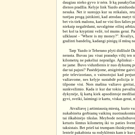
daugiau nieko gyvo ir nėra. Ir ką pasakyčia
dienos pradžia. Kelyje link Yazdo atsiduoda 
nesuka. Net ir sustojęs kur su reikalais, re
turėjau progą įsitikinti, kad atrodau matyt 
bet vis tiek malonu, kad ne visi šios šalies 
niekaip negalėdami, suvalgėme eilinį arbūzą
bet kol ta kryptimi vežė, tol mums gerai. Pa
užklausė - "Where is my money?". Kvailys, 
gražinti bandelių, kadangi pinigų iš mūsų ne
Tarp Yazdo ir Teherano plyti didžiulė Dasht
nerasta. Buvau jau visai praradęs viltį ten 
kilometrų ne pakeliui neprailgo. Aplinkui - 
ne jame. Buvo vidurdienis ir nuo dykumų pučia
dar tai pajusi? Pasėdėjome, atsigėrėme gaivi
prie televizoriaus, o vairuotojui kad perj
važiavome, nes kelyje sustabdė policija ir
tilpome visi. Nors mašina važiavo greitai
sunkvežimio. Kada ir kur dar tokiu pavaži
dykynėje, šį kartą kiek apsodintoje medžia
gyvi, sveiki, laimingi ir kartu, viskas gerai, 
Atvažiavę į artimiausią miestą, kurio vaka
nukabinėta gerbiamų vaikinų nuotraukomis, d
tai iškabinėjo tikslas. Meybode neužsibuv
keturis šimtus kilometrų iki to paties šv
taksistais. Bet prieš tai trumpam išsiskyrėme
lentelė pakabinta su rodyklėmis kam ir kur e