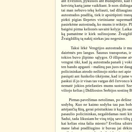
ant Evelinos, pykusios ant Budapešto, kad m
ketvirtą kartą jame vaikštant. Ir nors didin
tai man nebuvo tekę keliauti, tad džiaugiaus
autostrados pradžią, tiek ir apsirūpinti tran
pirkti pigias šlepetes vietiniame superma
pasiekėme autostradą, ko mums ir reikėjo. Ply
baigėsi pirma kelionės savaitė kelyje. Laik
ką pamatėme ir kiek sužinojome. Žvaigždėt
Žvaigždžių tą naktį niekas jau negesino.
Taksi lėkė Vengrijos autostrada ir mudu s
dairėmės pro langus. Šaunus transportas, ir
tokios buvo įlipimo sąlygos. O išlipome atva
vengrai tiki, kad jų autostrada panaši į vok
ten bando apgauti - mašinų pas juos ne daug
policininkas atrodo nežinojo nieko nei apie a
pasiųsti ant šunkelio tikėjome, kad ir jame 
paskui iš jo ir visas tas vargas dėl červonco 
nematė jokios priežasties mums sustoti Szeg
viliojo kelias į Didžiosios Serbijos sostinę 
Pirmas pavežimas netolimas, po dešine liek
sodybų. Kuo ne kaimo sodyba tau pas bobutę
artėjančią fūrą, gerai prisitaikiau ir ką jū
pasaulio policininkas, negalėdamas rasti k
Sadui, tada likusiam be visų trijų savo tiltų
kai kelias eina šalia miesto? Evelina užsiė
mane labai pradžiugino ir buvau jai dėkin