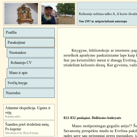
Kelionėje nebūna taško A, iš kurio išvažiuo
Nuo 1997 m. mėgstu keliauti autostopu
Pradžia
Pasakojimai
Knygyne, bibliotekoje ar internete, papraš
Nuotraukos
neieškok aprašymo paskutiniame lape kaip kad
štai jau keturiolikti metai ir draugę Eveliną
Keliautojo CV
trisdešimt kelionės dienų. Kur gyventa, važiu
Mano ir apie
Svečių knyga
Nuorodos
Atlantinė ekspedicija. Ugnies ir
vėjų
Kanarų salos
822-832 puslapiai. Didžiosios lenktynės
Šiandien prieš dvidešimt metų.
Mano nerūpestingas gegužis atėjo!? Švarkas
Po kuprine
Savanorių prospektu mudu su Evelina pakilo
Slovėnija ir kt. Rytų Europa
radęs save sau neįprastai geros nuotaikos,