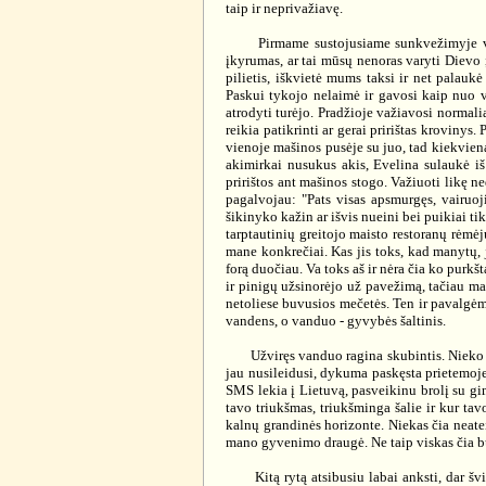
taip ir neprivažiavę.
Pirmame sustojusiame sunkvežimyje viskas 
įkyrumas, ar tai mūsų nenoras varyti Dievo į
pilietis, iškvietė mums taksi ir net palau
Paskui tykojo nelaimė ir gavosi kaip nuo 
atrodyti turėjo. Pradžioje važiavosi normali
reikia patikrinti ar gerai pririštas krovinys
vienoje mašinos pusėje su juo, tad kiekvien
akimirkai nusukus akis, Evelina sulaukė iš
pririštos ant mašinos stogo. Važiuoti likę n
pagalvojau: "Pats visas apsmurgęs, vairuoj
šikinyko kažin ar išvis nueini bei puikiai t
tarptautinių greitojo maisto restoranų rėmėj
mane konkrečiai. Kas jis toks, kad manytų, 
forą duočiau. Va toks aš ir nėra čia ko purkš
ir pinigų užsinorėjo už pavežimą, tačiau mat
netoliese buvusios mečetės. Ten ir pavalgėm
vandens, o vanduo - gyvybės šaltinis.
Užviręs vanduo ragina skubintis. Nieko nel
jau nusileidusi, dykuma paskęsta prietemoje
SMS lekia į Lietuvą, pasveikinu brolį su gim
tavo triukšmas, triukšminga šalie ir kur tav
kalnų grandinės horizonte. Niekas čia neatei
mano gyvenimo draugė. Ne taip viskas čia bū
Kitą rytą atsibusiu labai anksti, dar švin