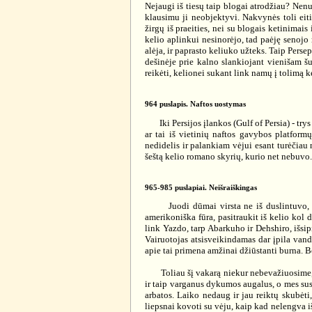
Nejaugi iš tiesų taip blogai atrodžiau? Nenus
klausimu ji neobjektyvi. Nakvynės toli eit
žirgų iš praeities, nei su blogais ketinimais
kelio aplinkui nesinorėjo, tad paėję senojo 
alėja, ir paprasto keliuko užteks. Taip Pers
dešinėje prie kalno slankiojant vienišam š
reikėti, kelionei sukant link namų į tolimą ke
964 puslapis. Naftos uostymas
Iki Persijos įlankos (Gulf of Persia) - trys
ar tai iš vietinių naftos gavybos platform
nedidelis ir palankiam vėjui esant turėčiau 
šeštą kelio romano skyrių, kurio net nebuvo. 
965-985 puslapiai. Neišraiškingas
Juodi dūmai virsta ne iš duslintuvo, o iš
amerikoniška fūra, pasitraukit iš kelio kol 
link Yazdo, tarp Abarkuho ir Dehshiro, išsi
Vairuotojas atsisveikindamas dar įpila vand
apie tai primena amžinai džiūstanti burna. Be
Toliau šį vakarą niekur nebevažiuosime, no
ir taip varganus dykumos augalus, o mes sus
arbatos. Laiko nedaug ir jau reiktų skubėti
liepsnai kovoti su vėju, kaip kad nelengva i