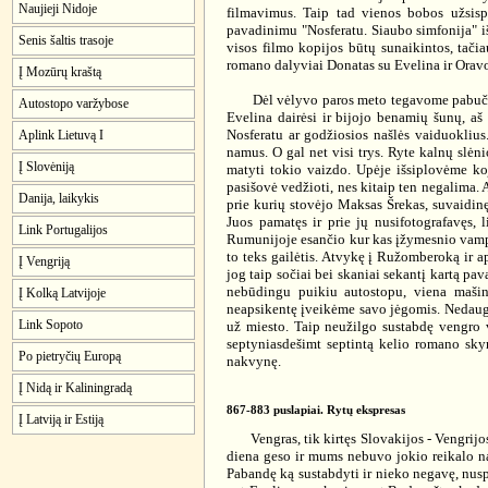
Naujieji Nidoje
filmavimus. Taip tad vienos bobos užsisp
pavadinimu "Nosferatu. Siaubo simfonija" iš
Senis šaltis trasoje
visos filmo kopijos būtų sunaikintos, tačiau
romano dalyviai Donatas su Evelina ir Oravo
Į Mozūrų kraštą
Dėl vėlyvo paros meto tegavome pabučiuoti 
Autostopo varžybose
Evelina dairėsi ir bijojo benamių šunų, aš
Nosferatu ar godžiosios našlės vaiduoklius
Aplink Lietuvą I
namus. O gal net visi trys. Ryte kalnų slėni
Į Slovėniją
matyti tokio vaizdo. Upėje išsiplovėme ko
pasišovė vedžioti, nes kitaip ten negalima. A
Danija, laikykis
prie kurių stovėjo Maksas Šrekas, suvaidinę
Juos pamatęs ir prie jų nusifotografavęs, 
Link Portugalijos
Rumunijoje esančio kur kas įžymesnio vampyr
to teks gailėtis. Atvykę į Ružomberoką ir ap
Į Vengriją
jog taip sočiai bei skaniai sekantį kartą pav
nebūdingu puikiu autostopu, viena mašin
Į Kolką Latvijoje
neapsikentę įveikėme savo jėgomis. Nedaug t
Link Sopoto
už miesto. Taip neužilgo sustabdę vengro 
septyniasdešimt septintą kelio romano skyr
Po pietryčių Europą
nakvynę.
Į Nidą ir Kaliningradą
867-883 puslapiai. Rytų ekspresas
Į Latviją ir Estiją
Vengras, tik kirtęs Slovakijos - Vengrijos s
diena geso ir mums nebuvo jokio reikalo nak
Pabandę ką sustabdyti ir nieko negavę, nusp