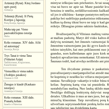
mintyse ieškojau tam priežasties. Ar tai susa
Artimieji (Rytai). Kitoj Jordano
visa tai buvo ne apie tai. Mane pasiekė kvap
upės pusėj
Jordanija
benzinu ir smėliu, neišdžiuvusiomis kažkada
už jos ir užkliūna - kampe pastatytos mėlyno
Tolimieji (Rytai). Iš Pietų
pakilęs bei sudėliojęs paskutinius trūkstamus
Korėjos į Japoniją
kažkas tą dieną tikrai buvo ne taip ir kad ge
Pietų Korėja, Japonija
reikėjo. Džiaugias pirmo sakinio šauktukas, 
Malta taip pat. Vieno
pasivaikščiojimo istorija
Išvažiuojančių iš Vilniaus mašinų vairuoto
Malta
ar mažiau padorių. Matyt dėl visko kaltos di
dalyvių nesimatė, bet žmonės vairuotojai š
Kelio romanas. XIV dalis. Ačiū
žmonėms vairuotojams jau iki gyvo kaulo maty
už autostopą!
tokios taisyklės, kai mes priklausomi nuo j
Suomija, Rusija
grandus, nors kalbėdamas apie juos kiek ma
Trys Tanai ir viena Tana
bandyti apvažiavimu nemokamai. Už miesto K
(Vidurinė Azija)
Šaunaus todėl, kad atvežęs neišleido ant pi
Tadžikistanas, Kirgizstanas,
Kazachstanas
Ten išvydome pirmus ir paskutinius di
Vienuolika ir viena naktis
pravažiuojantys marijampoliečiai atrodė mažų
(Arabijos pasakos)
be kuprinių ir neaišku ko vėliava mojuojanti
Omanas ir JAE
ramiau. Suvalkijoje vakarėjo ir tokie būna t
Žmogus ir kiaulė (Kaukazo
kelias. Septintą kartą visa tai prasideda.
istorijos)
sustabdyčiau mašiną. Nuo laukų sklido mana
Armėnija ir Gruzija
Neužilgo didžiųjų lenktynių dalyviai nuspr
detales. Užkalbino ir mus ar mes juos, bet 
Kelio romanas. XIII dalis.
minučių klausimas. Taip nuvažiavę porą kil
Pranašų keliais
užverčiam septyniasdešimt penktą kelio rom
Izraelis ir Palestina
sau jubiliejinį jau dvidešimtą kartą.