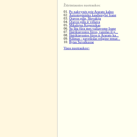
Žiūrimiausios nuotraukos:
01.
Po nakvynės prie Ararato kalno
02.
Autostopininko kasdienybė Irane
03.
Oravos pilis, Slovakija
04.
Oravos pilis ir vėliava
05.
Mikalojus Kopernikas
06.
Su šita fūra mes važiavome Irane
07.
Išsirikiavusios fūros, vaizdas iš p...
08.
Išsirikiavusios fūros ir Ararato ka...
09.
Kilimas - paveikslas religine temat...
10.
Rytas Suvalkuose
Visos nuotraukos>