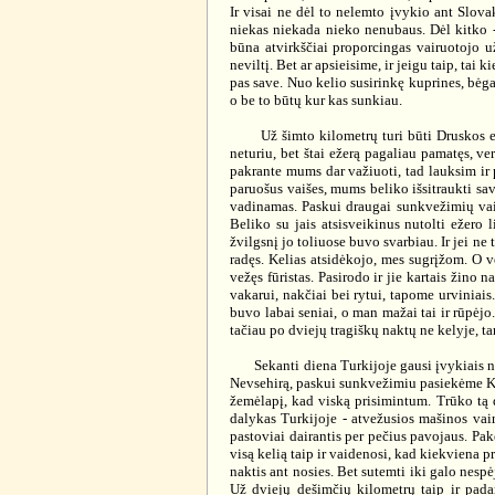
Ir visai ne dėl to nelemto įvykio ant Slovak
niekas niekada nieko nenubaus. Dėl kitko - 
būna atvirkščiai proporcingas vairuotojo u
neviltį. Bet ar apsieisime, ir jeigu taip, ta
pas save. Nuo kelio susirinkę kuprines, bėga
o be to būtų kur kas sunkiau.
Už šimto kilometrų turi būti Druskos ežeras
neturiu, bet štai ežerą pagaliau pamatęs, ve
pakrante mums dar važiuoti, tad lauksim ir p
paruošus vaišes, mums beliko išsitraukti savo
vadinamas. Paskui draugai sunkvežimių vair
Beliko su jais atsisveikinus nutolti ežero 
žvilgsnį jo toliuose buvo svarbiau. Ir jei ne
radęs. Kelias atsidėkojo, mes sugrįžom. O v
vežęs fūristas. Pasirodo ir jie kartais žino
vakarui, nakčiai bei rytui, tapome urviniais
buvo labai seniai, o man mažai tai ir rūpėjo.
tačiau po dviejų tragiškų naktų ne kelyje, t
Sekanti diena Turkijoje gausi įvykiais neb
Nevsehirą, paskui sunkvežimiu pasiekėme Kay
žemėlapį, kad viską prisimintum. Trūko tą 
dalykas Turkijoje - atvežusios mašinos vai
pastoviai dairantis per pečius pavojaus. Pake
visą kelią taip ir vaidenosi, kad kiekviena p
naktis ant nosies. Bet sutemti iki galo nesp
Už dviejų dešimčių kilometrų taip ir padar