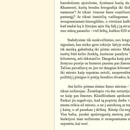
barzdotiems ajotoloms, žymiausi kurių du
Khamenei, kurių bendra fotografija iki šiol
namuose? Ar tikrai visuose Irane esančiuos
pastarąjį? Ar tikrai iraniečių vaišingumas
nesuprantamais hieroglifais, o vietiniai kal
kad mažai ką ir žinojau apie šią šalį į ją a
nuo mūsų pasaulio - virš šešių, kažkur 620 m
Stabdysime tik sunkvežimius, nes lengvųjų 
signalais, kas nieko gero tokioje šalyje ne
tik menką gabaliuką iki pirmo miesto Maku,
turėtų būti kelio ženklų, kuriuose parašyta
kilometrų, arti tūkstančio. Daugoka kaip pi
žemyno pusėje su humoro jausmu pas žmones 
Tačiau pavažiavę su juo ne daugiau kilometr
iki miesto kaip supratau netoli, nusprendė
požiūrį į pinigus ir priėję bendros išvados,
Ant kelio pirmas rimtas Irano miestas - Tab
tikrai nežinojau. Žemėlapio vis dar neturėjom
ne kaip pas žmones. Klaidžiodami aptikome 
Paskui jis sugalvojo, kad tą popietę darbe v
mums reikia už miesto, o ne į autobusų ar tr
į kairę, o aš pasukau į dešinę. Kitaip čia ne
Visa balta, juodai apsirengusių moterų pa
šnekėjosi man nežinoma ir nesuprantama mo
supranta, kai nori.