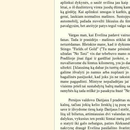
aplinkui dykynės, o saulė svilina jau kaip 
lėtai, o iš duslintuvų virsta juodų dūmų kam
ką girdėję. Kai aplinkui smogas ir karštis, 
gerai, laukiam normalios mašinos. Sustojęs 
automobilį, pažada nuvežti likusius du šim
pavalgysim, bet ateityje patys tegul valgo 
Vargas man, kai Evelina padavė vairuotoju
fanas. Tada ir prasidėjo - mašinos stiklai i
neturėdamas. Išleiskite mane, kad ir dykumos
Stingo "Fields of Gold" ("Tu mane prisimins
užrašas "No Taxi" vis dar tebebuvo mano ran
Pradžioje jisai ilgai ir gardžiai juokėsi, 
nuvažiavome du šimtus kilometrų, yra jo dar
užtekti. Į klausimą ką dabar jis turėtų dary
galime išvalyti jo namus arba nuplauti jo
bagažinės pasijuokė, kad joks jis ne taksis
mane pagąsdinti. Mintyse nepažadėjau jai 
visiems prieš tai sustabdytų baltų mašinų sa
ramybės ką tada reiškė jo pasakyta frazė "Ne 
Persijos valdovo Darijaus I pradėtas staty
kalnų, tačiau jokių kelio ženklų į tą pusę 
save ir išvydome tiesų kaip Darijaus I strėlė
litą už bilietus, artimiausias dvi valandas 
dalykus, vykusius ten penki šimtai metų prie
o statyti iki galo nebaigus, paties Aleksan
nakvynę draugė Evelina pasišalino švarintis