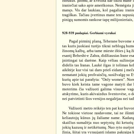
ištrūkus. Įdomu, ar Evelina dar tikisi mane 
iraniečiai sako apie amerikonus. Nemėgsta jie
manęs. Vis dar laukiau, kol pagaliau irani
tragiškas. Tačiau įvertinus mane ten supusią
pinigų sumomis rankose tapę milijonieriais,
928-939 puslapiai. Gerbiami vyrukai
Pagal pirminį planą, Teherane buvome sumąs
tas kuris juokiasi turėjo tikrai neblogą hum
žinomų kalbų, arba tame mieste išties į ką ž
esantį Behesht-e Zahra, didžiausias Irane 
įnirtingai tai darėme. Kaip vėliau sužino
didelis tas Iranas. Laukė ilgas ir tolimas k
aikštėje kur visi tai daro prieš eidami į meč
nematant jokių prošvaisčių, susižvalgę su Eve
kurių apie tai parašyta: "Only women". Nors
buvo kiek keista tame vagone matyti dar k
moterims čia važiuoti galima visuose vago
atskyrimo, kuris akivaizdus šventovėse, o d
nei patvirtinti šios versijos negalėjau nei tad
Važiuoti metro reikėjo ten pat kur buvome 
Ne tokiose vietose rasdavome, tai ne išimti
keliautojų kūnus jų žaliame name. Kadangi
skaičius sumažėja nuo septynių iki keturi
jokių kazusų ir netikėtumų. Nuo ryto nuėjom
žinia, šiitai yra vyraujanti islamo pakraipa