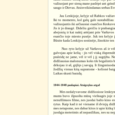
važiuojant per sieną mane paslėpė ant grindų
saugo ir Dievas. Atsisveikindamas serbas Ev
Jau Lenkijoje, kelyje už Rabkos važiavo d
Iki to momento, kol galų gale sustabdžiau 
važiuojantis iki arčiausiai esančios Krokuvo
Jis ir jo draugė. Dideliu greičiu ir praban
abejonių ir kai naktį artėjant prie Varšuvo
esančio toje miesto pusėje. Juk ten kelyje 
Būsite kada Lenkijos sostinėje, žinokite ten
Nuo ryto kelyje už Varšuvos aš ir vėl sia
galvojau apie kelią - jis vėl viską išsprendė
praleidę ne jame, vėl ir vėl į jį sugrįžta. 
didžiausias malonumas koks tik begalintis bū
dėkojau ir aš, grįžęs į savąją. Ir žingsniuo
žodžių vienas kitą supratome - kelionė baigė
Laikas skusti barzdą.
1044-1048 puslapiai. Atsigręžus atgal
Mes nedalyvavome didžiosiose lenktynėse, 
mums buvo išpuošta mūsų viešnagės joje me
nenufilmuos filmo, nes juodai balto kino era 
rytus. Kaip kad ir nė viename iš dviejų did
mes netapome, nes dabar kitos ir apie kitką 
juodąja moterimis aš nepasilikau, nes su nep