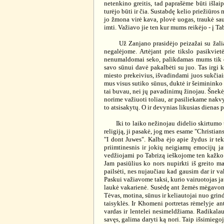
netenkino greitis, tad paprašėme būti išla
turėjo būti ir čia. Sustabdę kelio priežiūros 
jo žmona virė kava, plovė uogas, traukė sau
imti. Važiavo jie ten kur mums reikėjo - į Ta
Už Zanjano prasidėjo peizažai su žaliais k
negalėjome. Artėjant prie tikslo pasikvie
nenumaldomai seko, palikdamas mums tik de
savo sūnui davė pakalbėti su juo. Tas irgi k
miesto prekeivius, išvadindami juos sukčiai
mus visus sutiko sūnus, duktė ir šeimininko s
tai buvau, nei jų pavadinimų žinojau. Šnekėjo
norime važiuoti toliau, ar pasiliekame nakvy
to atsisakytų. O ir devynias likusias dienas 
Iki to laiko nežinojau didelio skirtumo ta
religiją, ji pasakė, jog mes esame "Christian
"I dont Juwes". Kalba ėjo apie žydus ir te
priimtinesnis ir jokių neigiamų emocijų ja
vedžiojami po Tabrizą ieškojome ten kažko gr
Jam pasiūlius ko nors nupirkti iš greito m
pailsėti, nes nujaučiau kad gausim dar ir 
Paskui važiavome taksi, kurio vairuotojas ja
laukė vakarienė. Susėdę ant žemės mėgavomės
Tėvas, motina, sūnus ir keliautojai nuo grind
taisyklės. Ir Khomeni portretas rėmelyje an
vardas ir lentelei nesimeldžiama. Radikala
savęs, galima daryti ką nori. Taip išsimiego