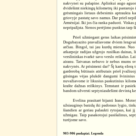
nakvynei su palapine. Aplinkui augo aguonos
dvidešimt niekingų kilometrų iki pastarojo ir
grėsmingais lietaus debesimis aptraukta k
griovyje pastatę savo namus. Dar prieš nepiln
Armėnijai. Iki jos čia ranka paduoti. Viskas 
nepripažįsta. Sienos perėjimo punktas tarp ši
Prieš užmiegant geras laikas prisiminti k
Dogubayazito pravažiavome dviem lengvaisi
arčiau. Bingol, tai jau kurdų miestas. Nuo 
atkarpoje radijas užgrojo rusiškas dainas, 
verslininkas tvarkė savo verslo reikalus. La
airanu. Tatvanas nebuvo ir nebus mums sve
nakvynės. Ar prisimeni dar? Šį kartą ežerą t
garderobą būtinais atributais prieš įvažiuo
gūsingas vėjas plukdė dangumi švininius
nuvažiavome ir likusius paskutinius kilome
krašte dažnas reiškinys. Temstant ir pasi
bandom užversti septyniasdešimt devintą kel
Evelina prasitarė bijanti Irano. Moterys 
užsiauginęs barzdą iki padoraus lygio, tinka
šiandien ar geriau palaukti rytojaus, kai j
užmigau. Taip pasakotojui pasišalinus, sept
turėjome savo.
903-906 puslapiai. Legenda