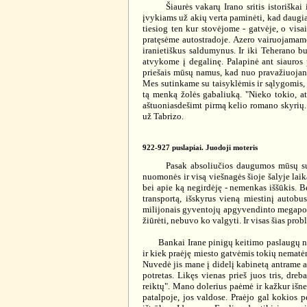
Šiaurės vakarų Irano sritis istoriškai ir
įvykiams už akių verta paminėti, kad daugiau
tiesiog ten kur stovėjome - gatvėje, o vis
pratęsėme autostradoje. Azero vairuojamame
iranietiškus saldumynus. Ir iki Teherano b
atvykome į degalinę. Palapinė ant siauros 
priešais mūsų namus, kad nuo pravažiuojanči
Mes sutinkame su taisyklėmis ir sąlygomis, 
tą menką žolės gabaliuką. "Nieko tokio, at
aštuoniasdešimt pirmą kelio romano skyrių.
už Tabrizo.
922-927 puslapiai. Juodoji moteris
Pasak absoliučios daugumos mūsų sutiktų 
nuomonės ir visą viešnagės šioje šalyje laik
bei apie ką negirdėję - nemenkas iššūkis. 
transportą, išskyrus vieną miestinį autobu
milijonais gyventojų apgyvendinto megapoli
žiūrėti, nebuvo ko valgyti. Ir visas šias prob
Bankai Irane pinigų keitimo paslaugų netei
ir kiek praėję miesto gatvėmis tokių nematėm
Nuvedė jis mane į didelį kabinetą antrame a
potretas. Likęs vienas prieš juos tris, dr
reiktų". Mano dolerius paėmė ir kažkur išne
patalpoje, jos valdose. Praėjo gal kokios p