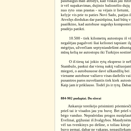
pasibaigus man atrodys, kad viskas jau ruti
ir vėl supakavimas, dujinio balionėlio dujų 
nuo ryto oras prastas - su vėjais ir lietumi
kelyje vis prie to paties Novi Sado, paėjus
Atvežęs diedukas dar pasirūpina, kad būtų v
paaiškino, kad autobuse sugedęs komposteris 
pradėjo patikti.
10.500 - tiek kilometrų autostopu iš viso 
negalėjau pagalvoti šiai kelionei tapsiant i
mėgėjus, užverčiam septyniasdešimt aštuntą 
mūsų kelią ne autostopu iki Turkijos sostin
O iš tiesų tai jokio rytų ekspreso ir nebuv
Stambulo, paskui dar vieną naktį važiuojant
miegoti, o autobusuose davė užkandžių bei g
viename autobuse važiavo visas darželis vaik
pusantros paros nuvešiantis tiek kiek autos
Kaip jam ir priklauso. Todėl jis ir rytų. Dab
884-902 puslapiai. Du ežerai
Ankaroje tereikėjo prisiminti priemiesčio 
prieš tai ir visados jau yra buvę. Bet prieš
bėgo vanduo. Nepraleidau progos nusiplauti 
Evelinai, grįžusiai iš žvalgybos. Maudynėms 
vėl tas tvenkinys po dešine, o toliau kitoje
buvo pernai, dabar ne vakaras, nepasiliekam.