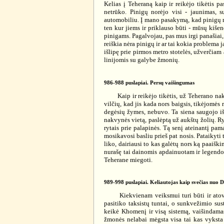
Kelias į Teheraną kaip ir reikėjo tikėtis p
netrūko. Pinigų norėjo visi - jaunimas, 
automobiliu. Į mano pasakymą, kad pinigų m
ten kur jiems ir priklauso būti - mūsų kišen
pinigams. Pagalvojau, pas mus irgi panašiai, b
reiškia nėra pinigų ir ar tai kokia problema 
išlipę prie pirmos metro stotelės, užverčia
linijomis su galybe žmonių.
986-988 puslapiai. Persų vaišingumas
Kaip ir reikėjo tikėtis, už Teherano nakv
vilčių, kad jis kada nors baigsis, tikėjomės 
degėsių žymes, nebuvo. Ta siena saugojo iš 
nakvynės vietą, paslėptą už aukštų žolių. Ry
rytais prie palapinės. Tą senį ateinantį pama
mosikavosi basliu prieš pat nosis. Pataikyti t
liko, dairiausi to kas galėtų nors ką paaiški
nurašę tai dainomis apdainuotam ir legendo
Teherane miegoti.
989-998 puslapiai. Keliautojas kaip svečias nuo 
Kiekvienam veiksmui turi būti ir atoveik
pasitiko taksistų tuntai, o sunkvežimio sus
keikė Khomenį ir visą sistemą, vaišindamas 
žmonės nelabai mėgsta visa tai kas vyksta 