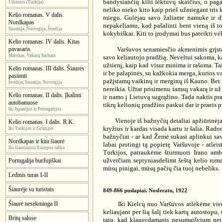
bandysiančių kilti lėktuvų skaičius, o pag
Užsienis (Turkija)
neliko nieko kito kaip prieš užmiegant tris 
Kelio romanas. V dalis.
miegu. Gulėjau savo žaliame namuke ir dži
Nordkapas
nepakeliamu, kad pašalinti bent vieną iš to
Suomija, Norvegija, Švedija
kokybiškai. Kiti to įrodymai bus pateikti vė
Kelio romanas. IV dalis. Kitas
Varšuvos senamiesčio akmenimis grįsta ai
pavasaris
Marokas, Vakarų Sachara
savo keliautojo pradžią. Neveltui sakoma, kad
užsienį, kaip kad visur minima ir rašoma. Tai
Kelio romanas. III dalis. Šiaurės
ir be palapinės, su kažkokia merga, kurios 
pasiimti
pažįstamų vaikinų ir merginų iš Kauno. Bet n
Švedija, Suomija, Norvegija
nereikia. Užtat prisimenu tamsų vakarą ir už
Kelio romanas. II dalis. Įkalinti
ir namo į Lietuvą sugrąžino. Tada naktis pra
autobanuose
tikrų kelionių pradžios paskui dar ir praeis 
Iki Ispanijos ir Portugalijos
Vienoje iš bažnyčių detaliai apžiūrinėjau a
Kelio romanas. I dalis. R.K.
kryžius ir kardas visada kartu ir šalia. Rad
Iki Turkijos ir Gruzijos
bažnyčiai - ar kad Žemė sukasi aplinkui sav
Nordkapas ir kita šiaurė
labai protingi tą popietę Varšuvoje - atlei
Iki šiauriausio Europos taško
Turkijos, patraukėme šturmuoti Irano amb
užverčiam septyniasdešimt šeštą kelio rom
Portugalija buržujiškai
mūsų pinigai, mūsų pačių čia tuoj nebeliks.
Ledinis turas I-II
Šiaurėje su turistais
849-866 puslapiai. Nosferatu, 1922
Iki Kielcų nuo Varšuvos atlėkėme viena ma
Šiaurė nesėkminga II
keliaujant per šią šalį tiek kartų autostopu
Britų salose
taip, kad klausydamasis nesumaišytum net