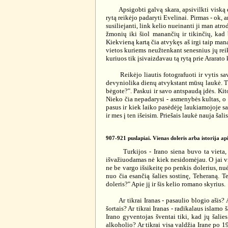
Apsigobti galvą skara, apsivilkti viską dengi
rytą reikėjo padaryti Evelinai. Pirmas - ok, a
susiliejanti, link kelio nueinanti ji man atr
žmonių iki šiol manančių ir tikinčių, kad 
Kiekvieną kartą čia atvykęs aš irgi taip mana
vietos kuriems neužtenkant senesnius jų reik
kuriuos tik įsivaizdavau tą rytą prie Ararat
Reikėjo liautis fotografuoti ir vytis savo 
devyniolika dienų atvykstant mūsų laukė. Tur
bėgote?". Paskui ir savo antspaudą įdės. Kit
Nieko čia nepadarysi - asmenybės kultas, o s
pasus ir kiek laiko pasėdėję laukiamojoje s
ir mes į ten išeisim. Priešais laukė nauja ša
907-921 puslapiai. Vienas doleris arba istorija api
Turkijos - Irano siena buvo ta vieta, kur
išvažiuodamas nė kiek nesidomėjau. O jai vi
ne be vargo išsikeitę po penkis dolerius, n
nuo čia esančią šalies sostinę, Teheraną. T
doleris?" Apie jį ir šis kelio romano skyrius.
Ar tikrai Iranas - pasaulio blogio ašis? Ar t
šortais? Ar tikrai Iranas - radikalaus islamo
Irano gyventojas šventai tiki, kad jų šalie
alkoholio? Ar tikrai visa valdžia Irane po 1