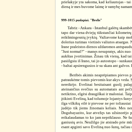
priešakyje yra sakoma, kad keliautojas - t
dieną ir mes buvome laimę ir ramybę namam
999-1015 puslapiai. "Brolis"
Tabriz - Ankara - Istanbul galėtų skambėti 
tapo dar viena dviejų tūkstančiai kilometrų
reikšmingesnių įvykių. Važiavome kaip mokėj
dolerius turimas vietinės valiutos atsargas.
Irane praleistos dienos uždaromos antspaudu 
"Just normal?" - manęs nesupratęs, akis nuo s
aukštas įvertinimas. Žinau tik vieną, kad tai 
pasiilgsiu iš Irano, tai jo autostopo - sunka
- baltai apsirengusios ir su skara ant galvos
Beribės akimis neaprėpiamos pievos prie Ar
patraukėme tomis pievomis kur akys veda. Su
nereikėjo. Evelinai besitaisant guolį pal
ateinančius svečius su automatais ant peči
netikrino, elgėsi draugiškai ir maloniai. Tai
įtikinti Eveliną, kad tolumoje lojantys šuny
ilga vilkikų eilė ir pievose ne per toliaus
judėjo tik jiems žinomais keliais. Mes n
Dogubayazito, kur atvežęs tas užsinorėjo p
reikalaudamas to ko jam nepriklauso. Ne šuo,
ganiusių avis. Neužilgo jie atsirado prie mū
esant apginti savo Eveliną nuo šunų, tačiau 