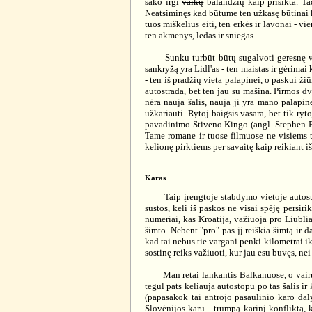
sako irgi
vaikų
balandžių kaip prišikta. Ta
Neatsiminęs kad būtume ten užkasę būtinai kr
tuos miškelius eiti, ten erkės ir lavonai - vi
ten akmenys, ledas ir sniegas.
Sunku turbūt būtų sugalvoti geresnę vietą
sankryžą yra Lidl'as - ten maistas ir gėrima
- ten iš pradžių vieta palapinei, o paskui ži
autostrada, bet ten jau su mašina. Pirmos dvi
nėra nauja šalis, nauja ji yra mano palapine
užkariauti. Rytoj baigsis vasara, bet tik ry
pavadinimo Stiveno Kingo (angl. Stephen Ed
Tame romane ir tuose filmuose ne visiems t
kelionę pirktiems per savaitę kaip reikiant i
Karas
Taip įrengtoje stabdymo vietoje autostopas
sustos, keli iš paskos ne visai spėję persir
numeriai, kas Kroatija, važiuoja pro Liublia
šimto. Nebent "pro" pas jį reiškia šimtą ir 
kad tai nebus tie vargani penki kilometrai i
sostinę reiks važiuoti, kur jau esu buvęs, ne
Man retai lankantis Balkanuose, o vairuoto
tegul pats keliauja autostopu po tas šalis ir
(papasakok tai antrojo pasaulinio karo dal
Slovėnijos karu - trumpą karinį konfliktą, k