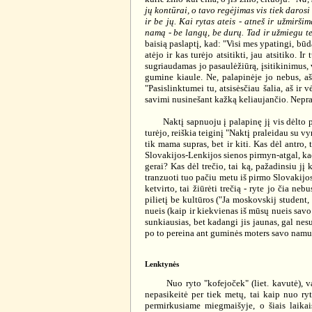
jų kontūrai, o tavo regėjimas vis tiek daros
ir be jų. Kai rytas ateis - atneš ir užmirš
namą - be langų, be durų. Tad ir užmiegu te
baisią paslaptį, kad: "Visi mes ypatingi, bū
atėjo ir kas turėjo atsitikti, jau atsitiko. 
sugriaudamas jo pasaulėžiūrą, įsitikinimus, v
gumine kiaule. Ne, palapinėje jo nebus, aš 
"Pasislinktumei tu, atsisėsčiau šalia, aš ir 
savimi nusinešant kažką keliaujančio. Neprad
Naktį sapnuoju į palapinę jį vis dėlto pasi
turėjo, reiškia teiginį "Naktį praleidau su 
tik mama supras, bet ir kiti. Kas dėl antro,
Slovakijos-Lenkijos sienos pirmyn-atgal, kad 
gerai? Kas dėl trečio, tai ką, pažadinsiu jį 
tranzuoti tuo pačiu metu iš pirmo Slovakijo
ketvirto, tai žiūrėti trečią - ryte jo čia ne
pilietį be kultūros ("Ja moskovskij student, 
nueis (kaip ir kiekvienas iš mūsų nueis savo 
sunkiausias, bet kadangi jis jaunas, gal nes
po to pereina ant guminės moters savo namuose
Lenktynės
Nuo ryto "kofejoček" (liet. kavutė), vakar
nepasikeitė per tiek metų, tai kaip nuo r
permirkusiame miegmaišyje, o šiais laikai