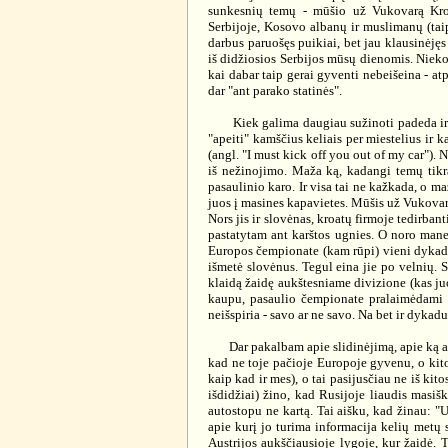
sunkesnių temų - mūšio už Vukovarą Kroa
Serbijoje, Kosovo albanų ir muslimanų (taip 
darbus paruošęs puikiai, bet jau klausinėję
iš didžiosios Serbijos mūsų dienomis. Nieko 
kai dabar taip gerai gyventi nebeišeina - atp
dar "ant parako statinės".
Kiek galima daugiau sužinoti padeda ir aut
"apeiti" kamščius keliais per miestelius ir k
(angl. "I must kick off you out of my car"). 
iš nežinojimo. Maža ką, kadangi temų tik
pasaulinio karo. Ir visa tai ne kažkada, o m
juos į masines kapavietes. Mūšis už Vukovarą 
Nors jis ir slovėnas, kroatų firmoje tedirbant
pastatytam ant karštos ugnies. O noro mane
Europos čempionate (kam rūpi) vieni dykaduo
išmetė slovėnus. Tegul eina jie po velnių. S
klaidą žaidę aukštesniame divizione (kas juos
kaupu, pasaulio čempionate pralaimėdami n
neišspiria - savo ar ne savo. Na bet ir dykadu
Dar pakalbam apie slidinėjimą, apie ką aš 
kad ne toje pačioje Europoje gyvenu, o kit
kaip kad ir mes), o tai pasijusčiau ne iš kito
išdidžiai) žino, kad Rusijoje liaudis masišk
autostopu ne kartą. Tai aišku, kad žinau: "U
apie kurį jo turima informacija kelių metų 
Austrijos aukščiausioje lygoje, kur žaidė. 