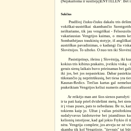
(Neįskaitoma ir susilieję)ENYTELEN". Bet ir t
Sukčius
Pradžioj čiuku-čiuku dakalu tris dešimtis 
vokiškai-austriškai skambančio Szentgott
neištariamo, tik jau vengriškai - Felsoszol
vakariausias Vengrijos kaimas, o mums kel
Sombathėjaus traukinių stotyje, iš angliška
austriškas pavadinimas, o kadangi čia viskas
Slovėnijos. To užteko. O nuo ten iki Slovėnij
Pasistiprinęs, išeinu į Slovėniją, iki kurio
kokius tris kibirus prakaito, įveikiu viską - 
gerais sienų laikais buvo prieinamas bei gali
iki jos, bet jos nepasiekiau. Dabar pasiekia
tūkstančio jų nepritrūkusių, bet tiesa yra t
Kaunas-Redics. Trečias kartas gal nemeluos
prakeiktam Vengrijos keliui numeris aštuoni
Ar reikėjo man ant šios sienos parodyti užp
ir ta pati kaip prieš dvidešimt metų, bet sie
ir į visas puses, pats to nebedarau. Be to, 
tokiems kaip jo. Užtat į valias prisifotkinu
sudalyvavus laidotuvėse bei įsiamžinus kar
kelionių istorijose, kad gal jokio Frykio iš t
nėra. Vengrija complete, jos atveju ne nė vie
skamba tik kol Vengrijoje, "jievrais" tai būt