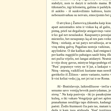
stabdyti, nors to daryti ir neleido mama. 
tūkstančio, irgi kilometrų, galima ir paišdyk
iš aukšto - iš sunkvežimio kabinos, kurio
nebesusitvarkau su nervais, emocijomis bei p
O atvykus į Žarnovicą (skamba kaip kiaulės ž
apart autostrados nėra ir viskas ką aš galiu
pirmą, prieš tai degalinėje atsigaivinęs vaisi
ir ko gal net nesulauksi. Kaupiantys pensija
miestelio, bet nesupratęs ką aš ten pats veik
Nitrą - niekaip, ar tai patys nevažiuoja, a
visų mūsų galvų. Pagaliau sustoja vaikinas, va
apylinkėse. O dar kažkas sako, kad emigracij
per karšta rugpjūčio pabaigos saulė būtų išl
nei pučia vėjelis, nei langai atidaryti. Neat
ir vėjo dozę gavus, mintyse bėga-prabėga eil
"Pust` poputnye vetry ne b`jut, a laskajut v
Nitrą - miestą, vaikščioti kuriame man nereik
greitkelio iš Žilinos - antro varianto, turė
Ir visi keliai veda į ją, net jei tai ir ne Roma.
Aš - Bratislavoje, laikrodžiuose - trečia v
senumo savo versiją beveik pasivydamas, jei 
sieną."
. Na kaip pasiveju - iki jo pasakojim
kulnų, o iki vakaro Vengrijoje gal net aplen
pranašumas neužilgo taps didesnis, kadangi 
paėsti. Žodis šturmuoti čia pats tas, matant 
deda ir kam juos atiduoda. Ypač įvertinus