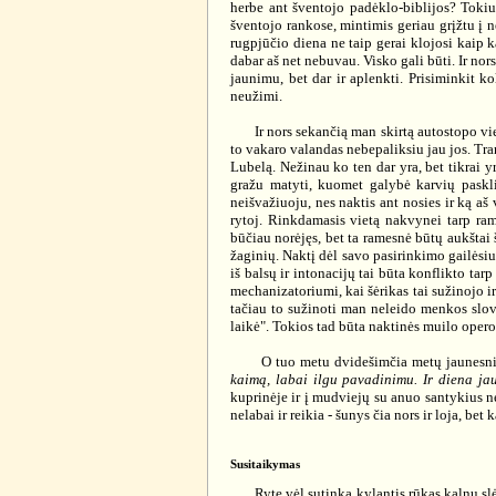
herbe ant šventojo padėklo-biblijos? Tokiu a
šventojo rankose, mintimis geriau grįžtu į n
rugpjūčio diena ne taip gerai klojosi kaip 
dabar aš net nebuvau. Visko gali būti. Ir nor
jaunimu, bet dar ir aplenkti. Prisiminkit ko
neužimi.
Ir nors sekančią man skirtą autostopo vietą
to vakaro valandas nebepaliksiu jau jos. Tran
Lubelą. Nežinau ko ten dar yra, bet tikrai y
gražu matyti, kuomet galybė karvių paskli
neišvažiuoju, nes naktis ant nosies ir ką aš
rytoj. Rinkdamasis vietą nakvynei tarp rame
būčiau norėjęs, bet ta ramesnė būtų aukštai š
žaginių. Naktį dėl savo pasirinkimo gailėsiu
iš balsų ir intonacijų tai būta konflikto ta
mechanizatoriumi, kai šėrikas tai sužinojo i
tačiau to sužinoti man neleido menkos slovak
laikė". Tokios tad būta naktinės muilo oper
O tuo metu dvidešimčia metų jaunesnis ja
kaimą, labai ilgu pavadinimu. Ir diena jau
kuprinėje ir į mudviejų su anuo santykius ne
nelabai ir reikia - šunys čia nors ir loja, bet
Susitaikymas
Ryte vėl sutinka kylantis rūkas kalnų slėniu