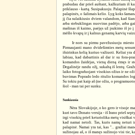
prabudau dar prieš auštant, kažkuriam iš kai
priklauso - kartą. Susipakuoju. Palapinė šlap
palapinės, o šalimais kelio. Lyg koks šamana
jį čia sulaikiusio dviem valandom, kad šiand
arba stebuklingas nuoviras padėjo, arba gaiv
mašinas iš kaimo, paėjęs už įsukimo iš jo į 
mėšlo kvapų ir į kalnus genamų karvių vaizdo
Ir nors su pirmu pavežusiuoju miesto pasie
Pirmaujanti mano dvidešimties metų senumo 
išsirinkus kelią kuriuo važiuoti. Keliai yra 
labiau, kad dabartinis aš dar ir su fora-pr
komandos žaidėjas, vieną dieną ėmęs ir steb
Degalinėje randu ožį, sukaltą iš lentų. Gražu
laiko fotografuojant visokius ožius ir ne oži
buvimas Poprado ledo ritulio komandos logoti
Su tokiu pat kaip aš (ne ožiu, o programuoto
šiol - man tai per sunku.
Sunkiausia
Nėra Slovakijoje, o ko gero ir visoje mano 
kuri tavo Donato versija - iš Irano prieš sep
irgi visokių prieš keturiolika metų visiškai 
kad namai netoli. Tas, kuris namų neturi i
palapinė. Namai yra tai, kas "... gražiai man
sužinojau aš, o iš manęs sužinojo visi tie,