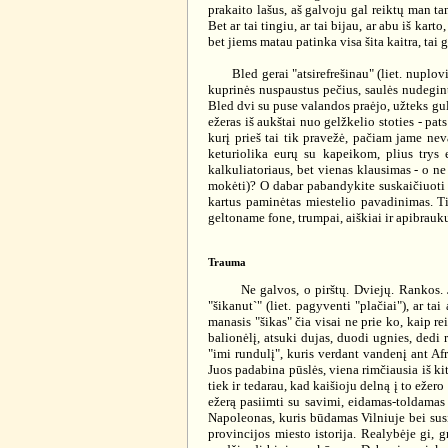
prakaito lašus, aš galvoju gal reiktų man tam
Bet ar tai tingiu, ar tai bijau, ar abu iš kart
bet jiems matau patinka visa šita kaitra, tai 
Bled gerai "atsirefrešinau" (liet. nuplovia
kuprinės nuspaustus pečius, saulės nudegintą
Bled dvi su puse valandos praėjo, užteks gulė
ežeras iš aukštai nuo gelžkelio stoties - pat
kurį prieš tai tik pravežė, pačiam jame ne
keturiolika eurų su kapeikom, plius trys 
kalkuliatoriaus, bet vienas klausimas - o ne 
mokėti)? O dabar pabandykite suskaičiuoti k
kartus paminėtas miestelio pavadinimas. Ti
geltoname fone, trumpai, aiškiai ir apibrau
Trauma
Ne galvos, o pirštų. Dviejų. Rankos. Juos k
"šikanut`" (liet. pagyventi "plačiai"), ar t
manasis "šikas" čia visai ne prie ko, kaip re
balionėlį, atsuki dujas, duodi ugnies, dedi 
"imi rundulį", kuris verdant vandenį ant Afr
Juos padabina pūslės, viena rimčiausia iš kit
tiek ir tedarau, kad kaišioju delną į to eže
ežerą pasiimti su savimi, eidamas-toldamas n
Napoleonas, kuris būdamas Vilniuje bei sus
provincijos miesto istorija. Realybėje gi, g