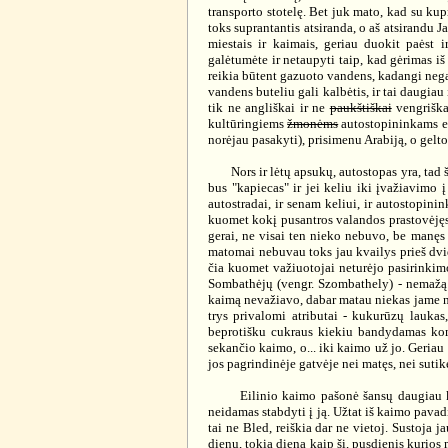
transporto stotelę. Bet juk mato, kad su kupr
toks suprantantis atsiranda, o aš atsirandu 
miestais ir kaimais, geriau duokit paėst 
galėtumėte ir netaupyti taip, kad gėrimas iš
reikia būtent gazuoto vandens, kadangi negaz
vandens buteliu gali kalbėtis, ir tai daugiau
tik ne angliškai ir ne
paukštiškai
vengriškai
kultūringiems
žmonėms
autostopininkams elg
norėjau pasakyti), prisimenu Arabiją, o gel
Nors ir lėtų apsukų, autostopas yra, tad ši
bus "kapiecas" ir jei keliu iki įvažiavimo į
autostradai, ir senam keliui, ir autostopinin
kuomet kokį pusantros valandos prastovėjęs
gerai, ne visai ten nieko nebuvo, be manęs 
matomai nebuvau toks jau kvailys prieš dvi
čia kuomet važiuotojai neturėjo pasirinkimo i
Sombathėjų (vengr. Szombathely) - nemažą 
kaimą nevažiavo, dabar matau niekas jame neva
trys privalomi atributai - kukurūzų laukas
beprotišku cukraus kiekiu bandydamas kompe
sekančio kaimo, o... iki kaimo už jo. Geria
jos pagrindinėje gatvėje nei matęs, nei sutik
Eilinio kaimo pašonė šansų daugiau kažin
neidamas stabdyti į ją. Užtat iš kaimo pavad
tai ne Bled, reiškia dar ne vietoj. Sustoja 
dienų, tokią dieną kaip ši, pusdienis kurios 