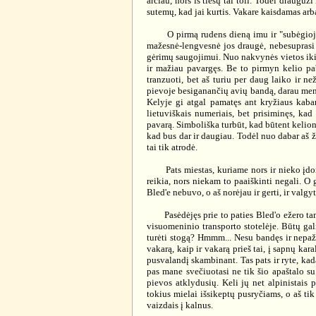
arčiau, nors iš tiesų tai toli. Todėl draug
sutemų, kad jai kurtis. Vakare kaisdamas ar
O pirmą rudens dieną imu ir "subėgioju" i
mažesnė-lengvesnė jos draugė, nebesuprasi 
gėrimų saugojimui. Nuo nakvynės vietos iki t
ir mažiau pavargęs. Be to pirmyn kelio pa
tranzuoti, bet aš turiu per daug laiko ir ne
pievoje besiganančių avių bandą, darau meni
Kelyje gi atgal pamatęs ant kryžiaus kaba
lietuviškais numeriais, bet prisiminęs, ka
pavarą. Simboliška turbūt, kad būtent kelionės
kad bus dar ir daugiau. Todėl nuo dabar aš ž
tai tik atrodė.
Pats miestas, kuriame nors ir nieko įdomau
reikia, nors niekam to paaiškinti negali. O 
Bled'e nebuvo, o aš norėjau ir gerti, ir valgyti
Pasėdėjęs prie to paties Bled'o ežero tame 
visuomeninio transporto stotelėje. Būtų galim
turėti stogą? Hmmm... Nesu bandęs ir nepažad
vakarą, kaip ir vakarą prieš tai, į sapnų ka
pusvalandį skambinant. Tas pats ir ryte, kada
pas mane svečiuotasi ne tik šio apaštalo su 
pievos atklydusių. Keli jų net alpinistais 
tokius mielai išsikeptų pusryčiams, o aš tik
vaizdais į kalnus.