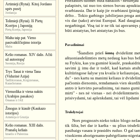
Priežasties tuomet būta banalios - neturėjau 
Artimieji (Rytai). Kitoj Jordano
palapinės, tai nuo tos sienos buvau apsuktas
upės pusėj
svarbiausia. Dar ir kaip jie svarbiausi (pinig
Jordanija
dėlto... Tokio garbingo jubiliejaus proga ant 
vis dar (sako) atvirai Europai. Kad daugia
Tolimieji (Rytai). Iš Pietų
negarbingai. Visą tai ir ne tik tai apsvarstę
Korėjos į Japoniją
Pietų Korėja, Japonija
būti atstatytas, bet atstatytas jis bus.
Malta taip pat. Vieno
pasivaikščiojimo istorija
Pavadinimai
Malta
"Šiandien prieš
šimtą
dvidešimt metų
Kelio romanas. XIV dalis. Ačiū
aštuoniasdešimties metų nedaug kas bus beli
už autostopą!
su Frykiu, kas yra guminė kiaulė, praskaidri
Suomija, Rusija
savimi jį imu dar ir todėl, kad kartais at
Trys Tanai ir viena Tana
kultūringose šalyse yra kvaila ir keliautojas
(Vidurinė Azija)
du" - nes kartu su manimi keliaus ir dvidešim
Tadžikistanas, Kirgizstanas,
pačiomis dienomis, remdamasis vien skurdžiu 
Kazachstanas
antro ir ketvirto pavadinimų, tai mano gumi
Vienuolika ir viena naktis
mirti" - nes nė vienas - nei dvidešimtmetis 
(Arabijos pasakos)
prisivydami, tai aplenkdami, tai vėl lipdami
Omanas ir JAE
Žmogus ir kiaulė (Kaukazo
Trukdytojai
istorijos)
Armėnija ir Gruzija
Nors prognozės nieko tokio blogo nežadėjo,
tik šilta, bet dar ir karšta - su plius tris
Kelio romanas. XIII dalis.
Pranašų keliais
pasibaigs vasara ir prasidės ruduo. O gal tam
Izraelis ir Palestina
visokiems aborigenams-pabėgėliams-nigeriams i