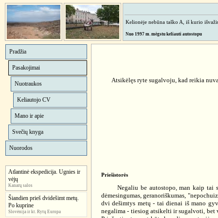
Kelionėje nebūna taško A, iš kurio išvažiuo
Nuo 1997 m. mėgstu keliauti autostopu
Pradžia
Pasakojimai
Atsikėlęs ryte sugalvoju, kad reikia nuvažiu
Nuotraukos
Keliautojo CV
Mano ir apie
Svečių knyga
Nuorodos
Atlantinė ekspedicija. Ugnies ir
Priešistorės
vėjų
Kanarų salos
Negaliu be autostopo, man kaip tai sava
dėmesingumas, geranoriškumas, "nepochuizmas
Šiandien prieš dvidešimt metų.
dvi dešimtys metų - tai dienai iš mano gyve
Po kuprine
negalima - tiesiog atsikelti ir sugalvoti, bet
Slovėnija ir kt. Rytų Europa