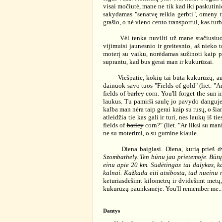
visai močiutė, mane ne tik kad iki paskutini
sakydamas "senatvę reikia gerbti", omeny t
grašio, o nė vieno cento transportui, kas turb
Vėl tenka nuvilti už mane stačiusiuosius
vijimuisi jaunesnio ir greitesnio, aš nieko 
moterį su vaiku, norėdamas sužinoti kaip p
suprantu, kad bus gerai man ir kukurūzai.
Viešpatie, kokių tai būta kukurūzų, aukšč
dainuok savo tuos "Fields of gold" (liet. 
fields of
barley
corn. You'll forget the sun i
laukus. Tu pamirši saulę jo pavydo danguje
kalba man nėra taip gerai kaip su rusų, o šia
atleidžia tie kas gali ir turi, nes laukų iš
fields of
barley
corn?" (liet. "Ar liksi su ma
ne su moterimi, o su gumine kiaule.
Diena baigiasi. Diena, kurią prieš dvid
Szombathely. Ten būnu jau prietemoje. Būtų l
einu apie 20 km. Sudėtingas tai dalykas, kai
kalnai. Kažkada eiti atsibosta, tad nueinu 
keturiasdešimt kilometrų ir dvidešimt metų,
kukurūzų paunksmėje. You'll remember me..
Dantys