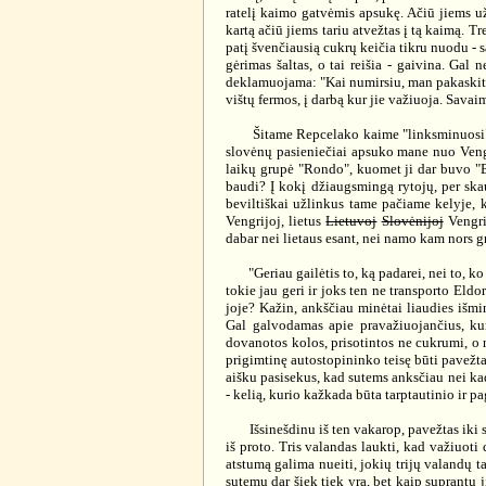
ratelį kaimo gatvėmis apsukę. Ačiū jiems už 
kartą ačiū jiems tariu atvežtas į tą kaimą. Tr
patį švenčiausią cukrų keičia tikru nuodu - s
gėrimas šaltas, o tai reišia - gaivina. Gal 
deklamuojama: "Kai numirsiu, man pakaskit, a
vištų fermos, į darbą kur jie važiuoja. Sava
Šitame Repcelako kaime "linksminuosi" oi k
slovėnų pasieniečiai apsuko mane nuo Vengrij
laikų grupė "Rondo", kuomet ji dar buvo "B
baudi? Į kokį džiaugsmingą rytojų, per skau
beviltiškai užlinkus tame pačiame kelyje, k
Vengrijoj, lietus
Lietuvoj
Slovėnijoj
Vengrij
dabar nei lietaus esant, nei namo kam nors gr
"Geriau gailėtis to, ką padarei, nei to, ko ne
tokie jau geri ir joks ten ne transporto Eldo
joje? Kažin, ankščiau minėtai liaudies išmi
Gal galvodamas apie pravažiuojančius, ku
dovanotos kolos, prisotintos ne cukrumi, o
prigimtinę autostopininko teisę būti pavežtam
aišku pasisekus, kad sutems anksčiau nei kad
- kelią, kurio kažkada būta tarptautinio ir p
Išsinešdinu iš ten vakarop, pavežtas iki san
iš proto. Tris valandas laukti, kad važiuoti
atstumą galima nueiti, jokių trijų valandų t
sutemų dar šiek tiek yra, bet kaip suprantu j