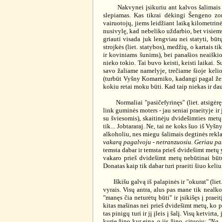
Nakvynei įsikuriu ant kalvos šalimais keli
slepiamas. Kas tikrai dėkingi Šengeno zo
vairuotojų, jiems leidžiant laiką kilometrinė
nusivylę, kad nebeliko uždarbio, bet visiems 
griauti visada juk lengviau nei statyti, b
strojkės (liet. statybos), medžių, o kartais
ir koviniams šunims), bei panašios neaiškios
nieko tokio. Tai buvo keisti, keisti laikai. 
savo žaliame namelyje, trečiame šioje kelio
(turbūt Vyšny Komarniko, kadangi pagal žemė
kokiu retai moku būti. Kad taip niekas ir da
Normaliai "pasičefyrinęs" (liet. atsigėręs a
link guminės moters - jau seniai praeityje ir
su šviesomis), skaitinėju dvidešimties metų
tik... Jobtararaj. Ne, tai ne koks šuo iš Vy
alkoholiu, nes miegu šalimais degtinės rekla
vakarą pagalvoju - netranzuosiu. Geriau pasi
temsta dabar ir temsta prieš dvidešimt metų y
vakaro prieš dvidešimt metų nebūtinai būtų
Donatas kaip tik dabar turi praeiti šiuo keliu
Iškišu galvą iš palapinės ir "okurat" (liet. b
vyrais. Visų antra, alus pas mane tik nealko
"manęs čia neturėtų būti" ir įsikišęs į praei
kitas mašinas nei prieš dvidešimt metų, ko p
tas pinigų turi ir jį įleis į šalį. Visų ketvirt
kurie žino kur eina, o jis žino, cituoju:
"Na, 