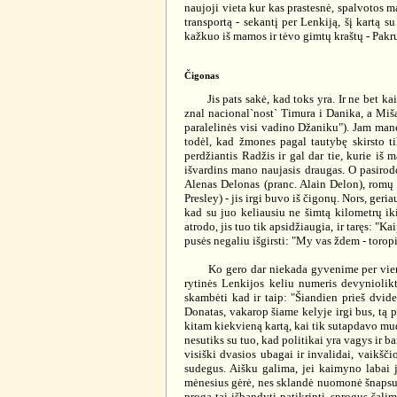
naujoji vieta kur kas prastesnė, spalvotos 
transportą - sekantį per Lenkiją, šį kartą 
kažkuo iš mamos ir tėvo gimtų kraštų - Pakru
Čigonas
Jis pats sakė, kad toks yra. Ir ne bet kaip 
znal nacional`nost` Timura i Danika, a Miš
paralelinės visi vadino Džaniku"). Jam manęs
todėl, kad žmones pagal tautybę skirsto t
perdžiantis Radžis ir gal dar tie, kurie iš
išvardins mano naujasis draugas. O pasirodo
Alenas Delonas (pranc. Alain Delon), romų k
Presley) - jis irgi buvo iš čigonų. Nors, ger
kad su juo keliausiu ne šimtą kilometrų iki
atrodo, jis tuo tik apsidžiaugia, ir taręs: "K
pusės negaliu išgirsti: "My vas ždem - toropi
Ko gero dar niekada gyvenime per vieną di
rytinės Lenkijos keliu numeris devyniolikt
skambėti kad ir taip: "Šiandien prieš dvid
Donatas, vakarop šiame kelyje irgi bus, tą 
kitam kiekvieną kartą, kai tik sutapdavo mud
nesutiks su tuo, kad politikai yra vagys ir b
visiški dvasios ubagai ir invalidai, vaikš
sudegus. Aišku galima, jei kaimyno labai j
mėnesius gėrė, nes sklandė nuomonė šnapsui 
progą tai išbandyti-patikrinti, sprogus šali