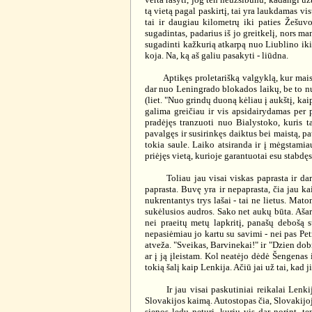
tą vietą pagal paskirtį, tai yra laukdamas vi
tai ir daugiau kilometrų iki paties Žešuvo
sugadintas, padarius iš jo greitkelį, nors ma
sugadinti kažkurią atkarpą nuo Liublino iki
koja. Na, ką aš galiu pasakyti - liūdna.
Aptikęs proletarišką valgyklą, kur maistą
dar nuo Leningrado blokados laikų, be to nu
(liet. "Nuo grindų duoną kėliau į aukštį, kai
galima greičiau ir vis apsidairydamas per 
pradėjęs tranzuoti nuo Bialystoko, kuris ta
pavalgęs ir susirinkęs daiktus bei maistą, p
tokia saule. Laiko atsiranda ir į mėgstamia
priėjęs vietą, kurioje garantuotai esu stabdę
Toliau jau visai viskas paprasta ir dar tri
paprasta. Buvę yra ir nepaprasta, čia jau k
nukrentantys trys lašai - tai ne lietus. Mat
sukėlusios audros. Sako net aukų būta. Aša
nei praeitų metų lapkritį, panašų debošą 
nepasiėmiau jo kartu su savimi - nei pas Petr
atveža. "Sveikas, Barvinekai!" ir "Dzien dob
ar į ją įleistam. Kol neatėjo dėdė Šengenas i
tokią šalį kaip Lenkija. Ačiū jai už tai, kad j
Ir jau visai paskutiniai reikalai Lenkijoj
Slovakijos kaimą. Autostopas čia, Slovakijoje
sienos ledų neturi, kurių vis dar norint, te