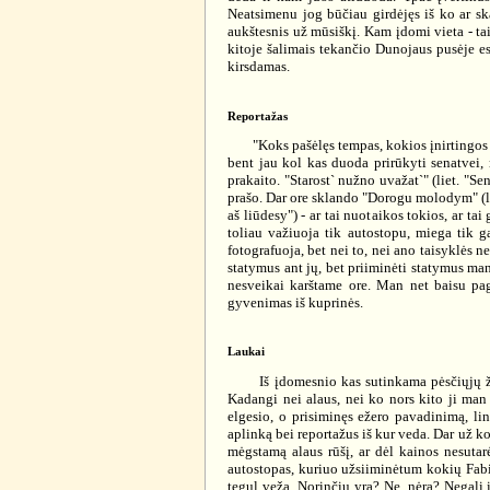
Neatsimenu jog būčiau girdėjęs iš ko ar sk
aukštesnis už mūsiškį. Kam įdomi vieta - tai
kitoje šalimais tekančio Dunojaus pusėje es
kirsdamas.
Reportažas
"Koks pašėlęs tempas, kokios įnirtingos ir a
bent jau kol kas duoda prirūkyti senatvei,
prakaito. "Starost` nužno uvažat`" (liet. "Se
prašo. Dar ore sklando "Dorogu molodym" (liet
aš liūdesy") - ar tai nuotaikos tokios, ar tai
toliau važiuoja tik autostopu, miega tik 
fotografuoja, bet nei to, nei ano taisyklės n
statymus ant jų, bet priiminėti statymus man
nesveikai karštame ore. Man net baisu paga
gyvenimas iš kuprinės.
Laukai
Iš įdomesnio kas sutinkama pėsčiųjų žygyje
Kadangi nei alaus, nei ko nors kito ji man n
elgesio, o prisiminęs ežero pavadinimą, lin
aplinką bei reportažus iš kur veda. Dar už ko
mėgstamą alaus rūšį, ar dėl kainos nesutarė,
autostopas, kuriuo užsiiminėtum kokių Fabijo
tegul veža. Norinčių yra? Ne, nėra? Negali i