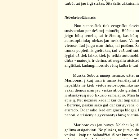
turbūt tai jau irgi stažas. Šita šalis užknisa, 
Nebeskriaudžiamasis
Nuo sienos šiek tiek vengrišku-slovėnišku
susistabdau per dešimtį minučių. Būčiau turb
jeigu būtų senelis, tai ir žinotų, kas būt
autostopininkų niekas jau neskriaus. Vairu
vietose. Tad jeigu man tinka, tai prašom. Š
trunka popietinis greitukas, tad važiuoti su
lygiai už tiek laiko, kiek jo reikia automob
dirba - matuoja ir derina, aš negaliu atsis
angliškai, kadangi nors slovėnų kalba ir turi 
Murska Sobota manęs nemato, užtat mato iš
Mariboras, į kurį man ir mano žemėlapiui ži
nepalikta nė kiek vietos autostopininko savi
vakar dienos man jau viskas atrodo greitai.
ir atsiskyrusį nuo likusio žemėlapio. Man l
apie jį. Net nežinau kada ir kur dar taip užl
- Berlyne, paskui sako gal dar kur gyvens, o
atsirado. O dar sako, kad emigracija blogai. K
nenori, o užsienyje gyvenantys buvę vietiniai
Maribore esu jau buvęs. Nelabai ką iš tų l
galima atsigaivinti. Ne pliažas, ne jūra, o d
vaikai - kaip tie balandžiai iš bet kurios ai