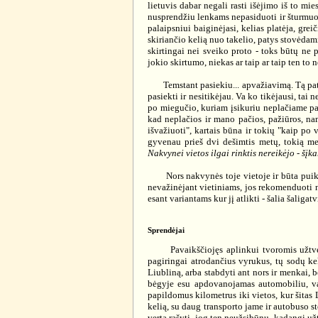
lietuvis dabar negali rasti išėjimo iš to mi
nusprendžiu lenkams nepasiduoti ir šturmuoju
palaipsniui baiginėjasi, kelias platėja, grei
skiriančio kelią nuo takelio, patys stovėdam
skirtingai nei sveiko proto - toks būtų ne p
jokio skirtumo, niekas ar taip ar taip ten to 
Temstant pasiekiu... apvažiavimą. Tą patį ku
pasiekti ir nesitikėjau. Va ko tikėjausi, tai 
po miegučio, kuriam įsikuriu neplačiame parke
kad neplačios ir mano pačios, pažiūros, na
išvažiuoti", kartais būna ir tokių "kaip po
gyvenau prieš dvi dešimtis metų, tokią me
Nakvynei vietos ilgai rinktis nereikėjo - šįk
Nors nakvynės toje vietoje ir būta puikios,
nevažinėjant vietiniams, jos rekomenduoti ni
esant variantams kur jį atlikti - šalia šaligat
Sprendėjai
Pavaikščiojęs aplinkui tvoromis užtvertą 
pagiringai atrodančius vyrukus, tų sodų kel
Liubliną, arba stabdyti ant nors ir menkai, 
bėgyje esu apdovanojamas automobiliu, va
papildomus kilometrus iki vietos, kur šitas 
kelią, su daug transporto jame ir autobuso st
verta rašyti, jog ten neužsibūnu, kadangi 