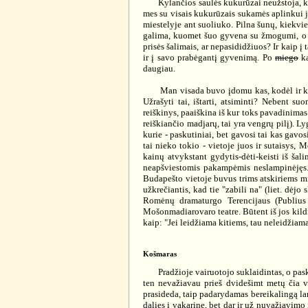
Kylančios saulės kukurūzai neužstoja, kaip ka
mes su visais kukurūzais sukamės aplinkui ją
miestelyje ant suoliuko. Pilna šunų, kiekvie
galima, kuomet šuo gyvena su žmogumi, o ne
prisės šalimais, ar nepasididžiuos? Ir kaip į
ir į savo prabėgantį gyvenimą. Po
miego
ka
daugiau.
Man visada buvo įdomu kas, kodėl ir kokių
Užrašyti tai, ištarti, atsiminti? Nebent s
reiškinys, paaiškina iš kur toks pavadinima
reiškiančio madjarų, tai yra vengrų pilį). Ly
kurie - paskutiniai, bet gavosi tai kas gav
tai nieko tokio - vietoje juos ir sutaisys,
kainų atvykstant gydytis-dėti-keisti iš ša
neapšviestomis pakampėmis neslampinėjęs. 
Budapešto vietoje buvus trims atskiriems m
užkrečiantis, kad tie "zabili na" (liet. dėjo
Romėnų dramaturgo Terencijaus (Publius T
Mošonmadiarovaro teatre. Būtent iš jos kildi
kaip: "Jei leidžiama kitiems, tau neleidžiama"
Košmaras
Pradžioje vairuotojo suklaidintas, o paskui 
ten nevažiavau prieš dvidešimt metų čia va
prasideda, taip padarydamas bereikalingą lan
dalies į vakarinę, bet dar ir už nuvažiavimo