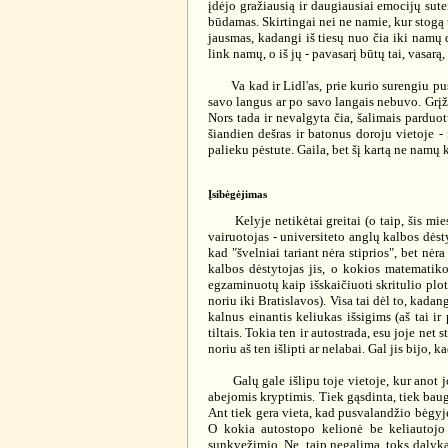
įdėjo gražiausią ir daugiausiai emocijų sute
būdamas. Skirtingai nei ne namie, kur stogą tu
jausmas, kadangi iš tiesų nuo čia iki namų d
link namų, o iš jų - pavasarį būtų tai, vasarą
Va kad ir Lidl'as, prie kurio surengiu pusry
savo langus ar po savo langais nebuvo. Grįžę
Nors tada ir nevalgyta čia, šalimais parduot
šiandien dešras ir batonus doroju vietoje 
palieku pėstute. Gaila, bet šį kartą ne namų 
Įsibėgėjimas
Kelyje netikėtai greitai (o taip, šis miest
vairuotojas - universiteto anglų kalbos dėsty
kad "švelniai tariant nėra stiprios", bet nėr
kalbos dėstytojas jis, o kokios matematiko
egzaminuotų kaip išskaičiuoti skritulio plotą
noriu iki Bratislavos). Visa tai dėl to, kadan
kalnus einantis keliukas išsigims (aš tai ir
tiltais. Tokia ten ir autostrada, esu joje net 
noriu aš ten išlipti ar nelabai. Gal jis bijo,
Galų gale išlipu toje vietoje, kur anot jo 
abejomis kryptimis. Tiek gąsdinta, tiek baugi
Ant tiek gera vieta, kad pusvalandžio bėgyje 
O kokia autostopo kelionė be keliautojo
sunkvežimio. Ne, taip negalima, toks dalykas