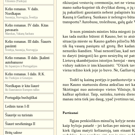
Užsienis (Turkija)
rikiuojasi vestuvių ceremonija, net ne viena
mano našta-kuprinė tik dvylikai dienų, o jų n
Kelio romanas. V dalis.
jų pakaišioti gausiantis nebent palapinės k
Nordkapas
Kauną ir Garliavą. Sunkaus ir nelengvo būta 
Suomija, Norvegija, Švedija
transportu? Autobusu, troleibusu, galų gale
Kelio romanas. IV dalis. Kitas
pavasaris
Ir nors pirminės minties būta miegoti (o gal
Marokas, Vakarų Sachara
kas tada nutiko būtent iš Kauno, bet to atsis
situacija mieste su Kauno garbės piliečiu Min
Kelio romanas. III dalis. Šiaurės
tik šią vasarą pasiųstu už grotų. Bet kadan
pasiimti
Švedija, Suomija, Norvegija
nenutiks šiandien. Visai nenorėčiau, kad neti
to daryti (miegoti) ko gero nesiryžtų nė pat
Kelio romanas. II dalis. Įkalinti
Lietuvą skambėjusios istorijos herojai - mer
autobanuose
vidury nakties ir ims klausinėti: "O kiek tav
Iki Ispanijos ir Portugalijos
viena težino kiek joje jo buvo. Ne, Garliavo
Kelio romanas. I dalis. R.K.
Iki Turkijos ir Gruzijos
Todėl tą kaimą perėjęs ir parduotuvėje suėdę
nuo Kauno startuosiu diena anksčiau nei kad
Nordkapas ir kita šiaurė
Skirtingai nuo autostopo vietos Vilniuje, š
Iki šiauriausio Europos taško
kažkur aplinkui. Taip, sutinku, turėsiu dien
Portugalija buržujiškai
manau nėra tiek jau daug, ypač įvertinus tai,
Ledinis turas I-II
Partizanai
Šiaurėje su turistais
Ilgiau penkiolikos minučių kelyje nestoviu 
Šiaurė nesėkminga II
kaip byloja patarlė - jei kelias per miestą 
kiek ilgiau matyti keliautoją, tam einant K
Britų salose