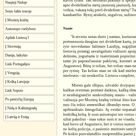
kavos rytais. Tad netrukus įsikūręs ir spėjęs
Naujieji Nidoje
apie dvidešimčia metų jaunesnį jaunuolį, ku
veikia, vakarą tokį prieš dvidešimt metų? Tu
Senis šaltis trasoje
kambarėlio. Rytoj atsikels, sugalvos, sužinos
Į Mozūrų kraštą
Autostopo varžybose
Namie
"Ir atveria senas duris į namus, kuriuose s
Aplink Lietuvą I
pertranzuota daugiau nei dvidešimt kartų, jo
ryte stovėdamas šalimais Lazdijų, sugrįžim
Į Slovėniją
lietuvių pomėgį savaitgaliais važiuoti apsi
Danija, laikykis
dešroms, jogurtams ir tualetiniam popieriui
tame jis paprasčiausiai paklystų, kuomet at
Link Portugalijos
Augustow). Būtų ir toliau, bet toliau man ne 
per rytinę. Tas kelias man ne tik kad miele
Į Vengriją
mielesnis - tai nesikeičia. Lietuva complete, 
Į Kolką Latvijoje
Miesto gale išlipus, užvaldo dvejopas jaus
kažkas svetimas perstatė daiktus, kažką išme
Link Sopoto
ir nesibaigiančio sunkvežimių srauto - važiu
Po pietryčių Europą
važiuoja per Mozūrų kraštą velniai žino kur.
nuo čia tokio asmeniškai išbandęs nesu. O i
Į Nidą ir Kaliningradą
apibrauktais žmogeliais. Jų veidai nepanaš
lenkišką kelią. Ir nors autostopui ten vietos
Į Latviją ir Estiją
užtat pakeliui - man tokie nors ir ne visada,
kad buvo už Augustavo, bet ir vietos sustoti k
ne kelių policija, o pasienio muitinės tarnyb
Po kokio pusvalandžio nusprendžiu paeiti į pr