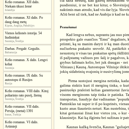
čia šalta nebūtų, kad galėtų netrukdomi v
Kelio romanas. XII dalis.
pusdieniui, ir ne bet kur kitur, o Slovėni
Niekam tikusi žemė
naktimis man atrodo, kad vis dar lyja. Slovėnij
Islandija
Ačiū bent už tiek, kad ne Arabija ir kad ne
Kelio romanas. XI dalis. Po
daug daug metų
Kipras, Anglija, Pabaltijys
Pranašumai
Vienos kelionės istorija. 54
Kad lengva nebus, suprantu jau nuo pirmų a
liudininkai
prospekto gale esančios "Emsi" degalinės, ku
Suomija, Švedija
priimti, ką su manim daryti ir ką man duoti 
nučiurlena prakaito srovelė. Aš, patikėki
Darbas. Pergalė. Gegužis.
Baltarusija
nesustotų ir visas tas prakaitas spėtų išdžiūti
iš pažįstamų važiuos pro šalį ir pagalvos, 
Kelio romanas. X dalis. Lengvi
grybus šalimais kelio, bet juk draugas - nei
keliai
Vilniaus į Kauną. Autostopas Vilniuje ištikim
Suomija
jokių sidabrinių svajonių ir nusivylimų joms
Kelio romanas. IX dalis. Su
autostopu iš Rusijos
Pirma sustojusi mergina netinka, kadangi
Rusija
galima rinktis kuri iš merginų tinka, o kuri
pasiruošęs praleisti kelias garantuotai žavi
Kelio romanas. VIII dalis. Kitoj
visoms merginoms taip tinka ir patinka. Ta
poliarinio rato pusėj, žiemą
transportas, liaudyje dar vadinamas "poputkė
Suomija, Švedija
Paminklas tai super ir iš po kuprinės, viena
Kelio romanas. VII dalis.
kurio anas šiaurietis neturi. Kas nustebina
Persija, (metai) 1391
kitai geriausiai žinai kur vietos yra, o ku
Iranas, Turkija
klausinėjo. Kai ką išgirstu bei sužinau ir pat
Kelio romanas. VI dalis.
Artimieji
Kaunas kažką švenčia, Kaunas "guliajet" - ga