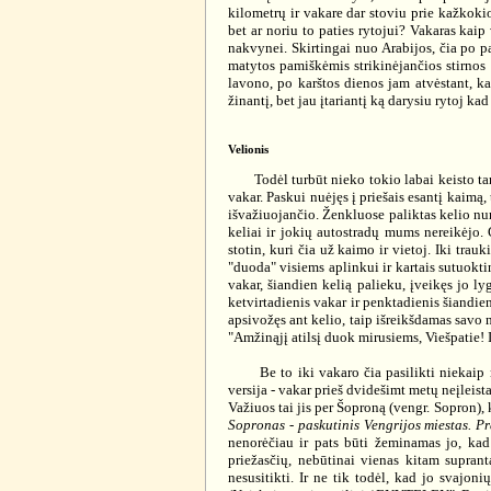
kilometrų ir vakare dar stoviu prie kažkoki
bet ar noriu to paties rytojui? Vakaras kaip
nakvynei. Skirtingai nuo Arabijos, čia po pa
matytos pamiškėmis strikinėjančios stirnos 
lavono, po karštos dienos jam atvėstant, k
žinantį, bet jau įtariantį ką darysiu rytoj kad
Velionis
Todėl turbūt nieko tokio labai keisto tame i
vakar. Paskui nuėjęs į priešais esantį kaimą,
išvažiuojančio. Ženkluose paliktas kelio num
keliai ir jokių autostradų mums nereikėjo. 
stotin, kuri čia už kaimo ir vietoj. Iki trau
"duoda" visiems aplinkui ir kartais sutuoktini
vakar, šiandien kelią palieku, įveikęs jo ly
ketvirtadienis vakar ir penktadienis šiandien
apsivožęs ant kelio, taip išreikšdamas savo 
"Amžinąjį atilsį duok mirusiems, Viešpatie! I
Be to iki vakaro čia pasilikti niekaip n
versija - vakar prieš dvidešimt metų neįleist
Važiuos tai jis per Šoproną (vengr. Sopron), ką
Sopronas - paskutinis Vengrijos miestas. Pr
nenorėčiau ir pats būti žeminamas jo, kad
priežasčių, nebūtinai vienas kitam supran
nesusitikti. Ir ne tik todėl, kad jo svajon