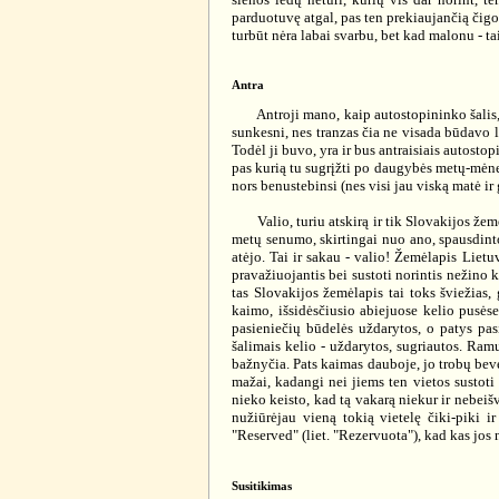
parduotuvę atgal, pas ten prekiaujančią čigon
turbūt nėra labai svarbu, bet kad malonu - tai 
Antra
Antroji mano, kaip autostopininko šalis, ne
sunkesni, nes tranzas čia ne visada būdavo le
Todėl ji buvo, yra ir bus antraisiais autosto
pas kurią tu sugrįžti po daugybės metų-mėnes
nors benustebinsi (nes visi jau viską matė ir gi
Valio, turiu atskirą ir tik Slovakijos žemėl
metų senumo, skirtingai nuo ano, spausdinto 
atėjo. Tai ir sakau - valio! Žemėlapis Lietu
pravažiuojantis bei sustoti norintis nežino k
tas Slovakijos žemėlapis tai toks šviežias, 
kaimo, išsidėsčiusio abiejuose kelio pusė
pasieniečių būdelės uždarytos, o patys pasi
šalimais kelio - uždarytos, sugriautos. Ram
bažnyčia. Pats kaimas dauboje, jo trobų be
mažai, kadangi nei jiems ten vietos sustoti 
nieko keisto, kad tą vakarą niekur ir nebeiš
nužiūrėjau vieną tokią vietelę čiki-piki 
"Reserved" (liet. "Rezervuota"), kad kas jos 
Susitikimas