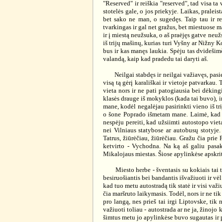
"Reserved" ir reiškia "reserved", tad visa ta
stotelės gale, o jos priekyje. Laikas, pralei
bet sako ne man, o sugedęs. Taip tau ir re
tvarkingas ir gal net gražus, bet miestuose ma
ir į miestą neužsuka, o aš praėjęs gatve neuž
iš trijų mašinų, kurias turi Vyšny ar Nižny 
bus ir kas manęs laukia. Spėju tas dvidešimč
valandą, kaip kad pradedu tai daryti aš.
Neilgai stabdęs ir neilgai važiavęs, pasieki
visą tą gėrį karališkai ir vietoje patvarkau. 
vieta nors ir ne pati patogiausia bei dėkingi
klasės drauge iš mokyklos (kada tai buvo), ir
mane, kodėl negalėjau pasirinkti vieno iš tr
o šone Poprado išmetam mane. Laimė, kad ta
nespėju pereiti, kad užsiimti autostopo vie
nei Vilniaus statybose ar autobusų stotyje. 
Tatrus, žiūrėčiau, žiūrėčiau. Gražu čia prie
ketvirto - Vychodna. Na ką aš galiu pasak
Mikalojaus miestas. Šiose apylinkėse apskrit
Miesto herbe - šventasis su kokiais tai trim
besiruošiantis bei bandantis išvažiuoti ir vė
kad tuo metu autostradą tik statė ir visi va
čia maršruto laikymasis. Todėl, nors ir ne ti
pro langą, nes prieš tai irgi Liptovske, tik
važiuoti toliau - autostrada ar ne ja, žinojo 
šimtus metu jo apylinkėse buvo sugautas ir p