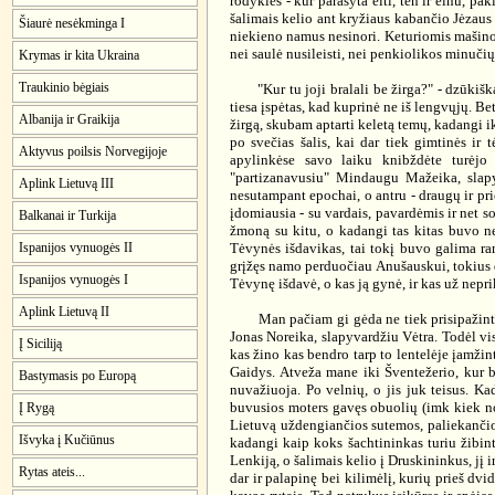
rodykles - kur parašyta eiti, ten ir einu, pa
šalimais kelio ant kryžiaus kabančio Jėzaus 
Šiaurė nesėkminga I
niekieno namus nesinori. Keturiomis mašinom
nei saulė nusileisti, nei penkiolikos minučių 
Krymas ir kita Ukraina
Traukinio bėgiais
"Kur tu joji bralali be žirga?" - dzūkiška t
tiesa įspėtas, kad kuprinė ne iš lengvųjų. Be
Albanija ir Graikija
žirgą, skubam aptarti keletą temų, kadangi ik
po svečias šalis, kai dar tiek gimtinės ir 
Aktyvus poilsis Norvegijoje
apylinkėse savo laiku knibždėte turėjo
"partizanavusiu" Mindaugu Mažeika, slapyv
Aplink Lietuvą III
nesutampant epochai, o antru - draugų ir pri
įdomiausia - su vardais, pavardėmis ir net so
Balkanai ir Turkija
žmoną su kitu, o kadangi tas kitas buvo ne
Tėvynės išdavikas, tai tokį buvo galima ram
Ispanijos vynuogės II
grįžęs namo perduočiau Anušauskui, tokius d
Ispanijos vynuogės I
Tėvynę išdavė, o kas ją gynė, ir kas už nep
Aplink Lietuvą II
Man pačiam gi gėda ne tiek prisipažinti, 
Jonas Noreika, slapyvardžiu Vėtra. Todėl visi
Į Siciliją
kas žino kas bendro tarp to lentelėje įamžint
Gaidys. Atveža mane iki Šventežerio, kur b
Bastymasis po Europą
nuvažiuoja. Po velnių, o jis juk teisus. Ka
buvusios moters gavęs obuolių (imk kiek nori
Į Rygą
Lietuvą uždengiančios sutemos, paliekančios 
Išvyka į Kučiūnus
kadangi kaip koks šachtininkas turiu žibintą
Lenkiją, o šalimais kelio į Druskininkus, jį 
Rytas ateis...
dar ir palapinę bei kilimėlį, kurių prieš dvi