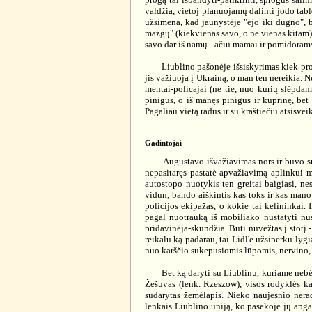
valdžia, vietoj planuojamų dalinti jodo table
užsimena, kad jaunystėje "ėjo iki dugno", be
mazgų" (kiekvienas savo, o ne vienas kitam),
savo dar iš namų - ačiū mamai ir pomidorams 
Liublino pašonėje išsiskyrimas kiek proble
jis važiuoja į Ukrainą, o man ten nereikia. 
mentai-policajai (ne tie, nuo kurių slėpdam
pinigus, o iš manęs pinigus ir kuprinę, be
Pagaliau vietą radus ir su kraštiečiu atsisve
Gadintojai
Augustavo išvažiavimas nors ir buvo sugadi
nepasitaręs pastatė apvažiavimą aplinkui m
autostopo nuotykis ten greitai baigiasi, nes
vidun, bando aiškintis kas toks ir kas mano
policijos ekipažas, o kokie tai kelininkai
pagal nuotrauką iš mobiliako nustatyti nu
pridavinėja-skundžia. Būti nuvežtas į stotį -
reikalu ką padarau, tai Lidl'e užsiperku lygi
nuo karščio sukepusiomis lūpomis, nervino, k
Bet ką daryti su Liublinu, kuriame nebėra 
Žešuvas (lenk. Rzeszow), visos rodyklės ka
sudarytas žemėlapis. Nieko naujesnio nerad
lenkais Liublino uniją, ko pasekoje jų apgau