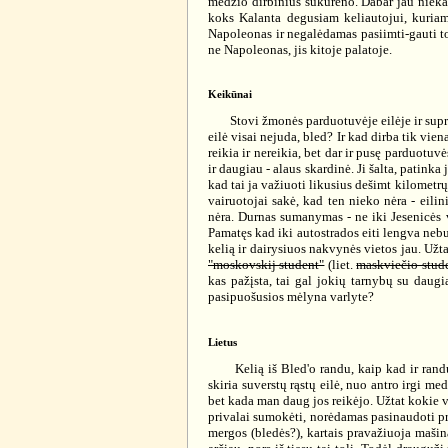
medžio dirbinius sukūreno. Dabar jau niekas 
koks Kalanta degusiam keliautojui, kuriam
Napoleonas ir negalėdamas pasiimti-gauti to
ne Napoleonas, jis kitoje palatoje.
Keikūnai
Stovi žmonės parduotuvėje eilėje ir suprasti
eilė visai nejuda, bled? Ir kad dirba tik vien
reikia ir nereikia, bet dar ir pusę parduotuvė
ir daugiau - alaus skardinė. Ji šalta, patink
kad tai ja važiuoti likusius dešimt kilometrų
vairuotojai sakė, kad ten nieko nėra - eili
nėra. Durnas sumanymas - ne iki Jesenicės va
Pamatęs kad iki autostrados eiti lengva nebus
kelią ir dairysiuos nakvynės vietos jau. Užta
"moskovskij student"
(liet.
maskviečio stud
kas pažįsta, tai gal jokių tarnybų su daugi
pasipuošusios mėlyna varlyte?
Lietus
Kelią iš Bled'o randu, kaip kad ir randu n
skiria suverstų rąstų eilė, nuo antro irgi me
bet kada man daug jos reikėjo. Užtat kokie va
privalai sumokėti, norėdamas pasinaudoti pri
mergos (bledės?), kartais pravažiuoja mašina