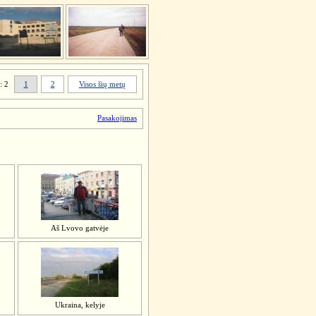
: 2
1
2
Visos šių metų
Pasakojimas
Aš Lvovo gatvėje
Ukraina, kelyje