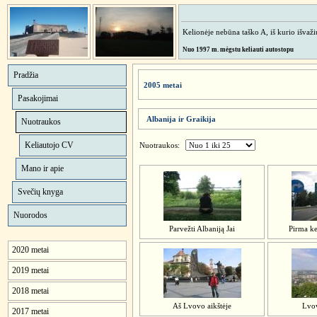
Kelionėje nebūna taško A, iš kurio išvažiuo
Nuo 1997 m. mėgstu keliauti autostopu
Pradžia
2005 metai
Pasakojimai
Albanija ir Graikija
Nuotraukos
Keliautojo CV
Nuotraukos:
Mano ir apie
Svečių knyga
Nuorodos
Parvežti Albaniją Jai
Pirma ke
2020 metai
2019 metai
2018 metai
Aš Lvovo aikštėje
Lvo
2017 metai