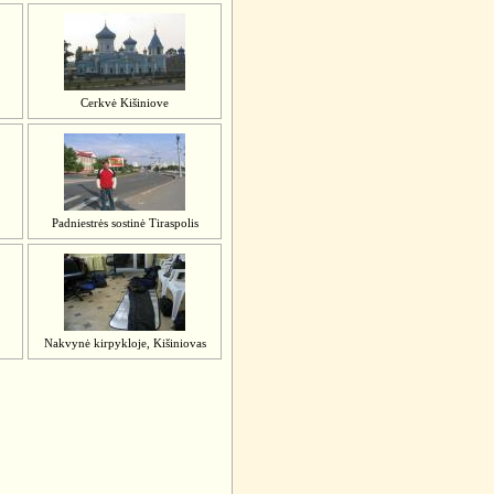
Cerkvė Kišiniove
Padniestrės sostinė Tiraspolis
Nakvynė kirpykloje, Kišiniovas