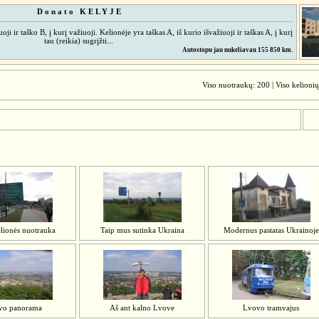
D o n a t o K E L Y J E
ji ir taško B, į kurį važiuoji. Kelionėje yra taškas A, iš kurio išvažiuoji ir taškas A, į kurį
tau (reikia) sugrįžti...
Autostopu jau nukeliavau 155 850 km.
Viso nuotraukų: 200 | Viso kelionių
lionės nuotrauka
Taip mus sutinka Ukraina
Modernus pastatas Ukrainoje
vo panorama
Aš ant kalno Lvove
Lvovo tramvajus