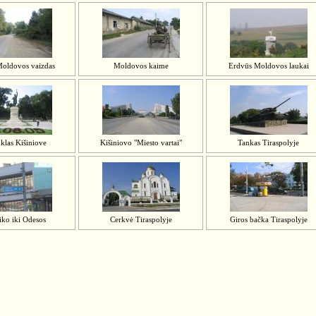
Moldovos vaizdas
Moldovos kaime
Erdvūs Moldovos laukai
klas Kišiniove
Kišiniovo "Miesto vartai"
Tankas Tiraspolyje
iko iki Odesos
Cerkvė Tiraspolyje
Giros bačka Tiraspolyje