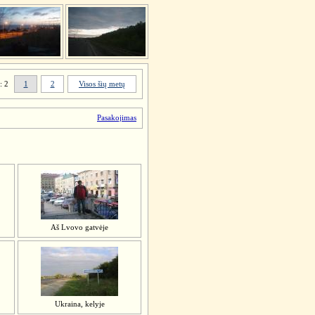
: 2
1
2
Visos šių metų
Pasakojimas
Aš Lvovo gatvėje
Ukraina, kelyje