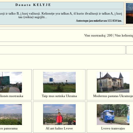
D o n a t o K E L Y J E
ji ir taško B, į kurį važiuoji. Kelionėje yra taškas A, iš kurio išvažiuoji ir taškas A, į kurį
tau (reikia) sugrįžti...
Autostopu jau nukeliavau 155 850 km.
Viso nuotraukų: 200 | Viso kelionių
lionės nuotrauka
Taip mus sutinka Ukraina
Modernus pastatas Ukrainoje
vo panorama
Aš ant kalno Lvove
Lvovo tramvajus