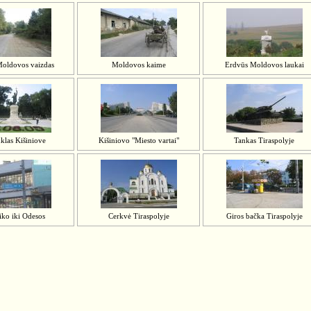
Moldovos vaizdas
Moldovos kaime
Erdvūs Moldovos laukai
klas Kišiniove
Kišiniovo "Miesto vartai"
Tankas Tiraspolyje
iko iki Odesos
Cerkvė Tiraspolyje
Giros bačka Tiraspolyje