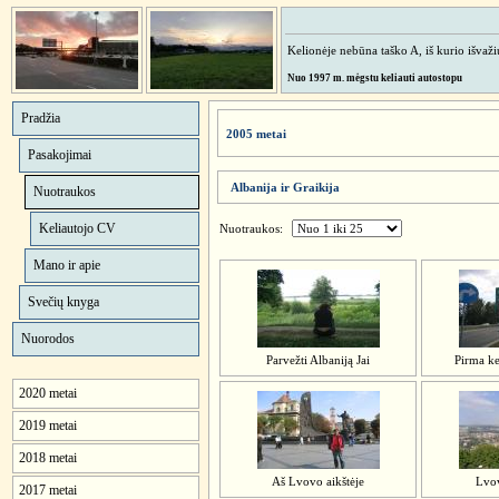
Kelionėje nebūna taško A, iš kurio išvažiuo
Nuo 1997 m. mėgstu keliauti autostopu
Pradžia
2005 metai
Pasakojimai
Albanija ir Graikija
Nuotraukos
Keliautojo CV
Nuotraukos:
Mano ir apie
Svečių knyga
Nuorodos
Parvežti Albaniją Jai
Pirma ke
2020 metai
2019 metai
2018 metai
Aš Lvovo aikštėje
Lvo
2017 metai