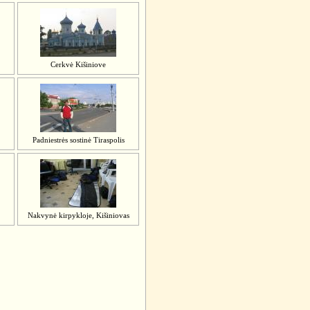
Cerkvė Kišiniove
Padniestrės sostinė Tiraspolis
Nakvynė kirpykloje, Kišiniovas