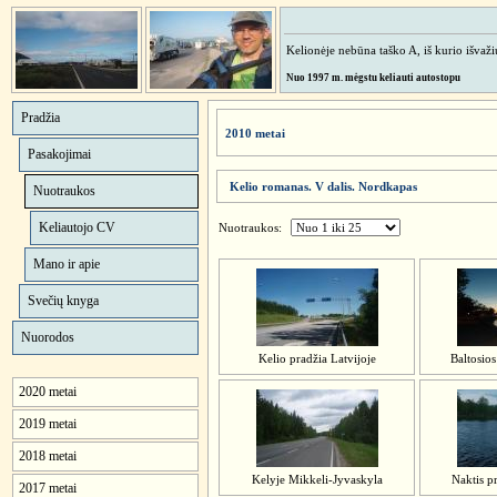
Kelionėje nebūna taško A, iš kurio išvažiuo
Nuo 1997 m. mėgstu keliauti autostopu
Pradžia
2010 metai
Pasakojimai
Kelio romanas. V dalis. Nordkapas
Nuotraukos
Keliautojo CV
Nuotraukos:
Mano ir apie
Svečių knyga
Nuorodos
Kelio pradžia Latvijoje
Baltosios
2020 metai
2019 metai
2018 metai
Kelyje Mikkeli-Jyvaskyla
Naktis pr
2017 metai